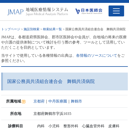
トップページ
>
施設別検索
>
検索結果一覧
> 国家公務員共済組合連合会 舞鶴共済病院
JMAPは、各都道府県医師会、郡市区医師会や会員が、自地域の将来の医療
や介護の提供体制について検討を行う際の参考、ツールとして活用してい
ただくことを目的としています。
当サイトで使用している各種情報の出典は、
各情報のソースについて
をご
参照ください。
国家公務員共済組合連合会 舞鶴共済病院
所属地域
京都府
｜
中丹医療圏
｜
舞鶴市
所在地
京都府舞鶴市字浜1035
診療科目
内科 小児科 整形外科 心臓血管外科 皮膚科