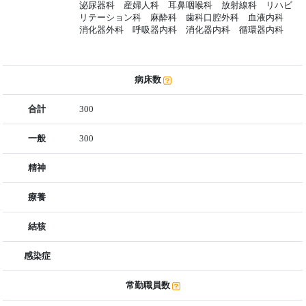
泌尿器科 産婦人科 耳鼻咽喉科 放射線科 リハビ
リテーション科 麻酔科 歯科口腔外科 血液内科
消化器外科 呼吸器内科 消化器内科 循環器内科
病床数
合計
300
一般
300
精神
療養
結核
感染症
常勤職員数