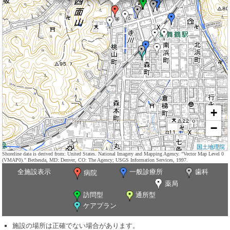
+
−
国土地理院
Shoreline data is derived from: United States. National Imagery and Mapping Agency. "Vector Map Level 0
(VMAP0)." Bethesda, MD: Denver, CO: The Agency; USGS Information Services, 1997.
全施設表示
一般診療所
歯科
病院
薬局
訪問型
通所型
ケアプラン
施設の場所は正確でない場合があります。