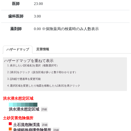
医師
23.00
歯科医師
3.00
薬剤師
0.00 ※保険薬局の検索時のみ人数表示
災害情報
ハザードマップ
ハザードマップを重ねて表示
表示したい[区域名]を選択（複数選択可）
[表示]をクリック（該当区域が多いと数十秒かかります）
[詳細]で透過率を変更可能
選択区域を変更したり地図を移動したら[表示]を再クリック
洪水浸水想定区域
洪水浸水想定区域
詳細
土砂災害危険個所
土石流危険渓流
詳細
急傾斜地崩壊危険箇所
詳細