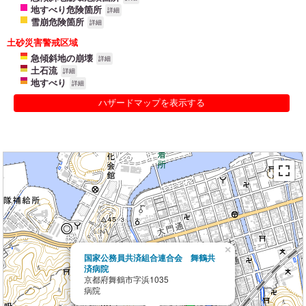
地すべり危険箇所
詳細
雪崩危険箇所
詳細
土砂災害警戒区域
急傾斜地の崩壊
詳細
土石流
詳細
地すべり
詳細
ハザードマップを表示する
×
国家公務員共済組合連合会 舞鶴共
済病院
京都府舞鶴市字浜1035
病院