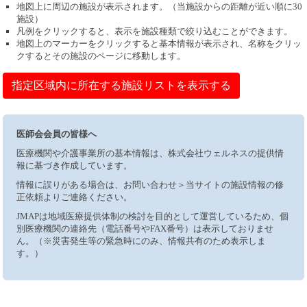
地図上に周辺の施設が表示されます。（当施設からの距離が近い順に30
施設）
凡例をクリックすると、表示を施設種類で絞り込むことができます。
地図上のマーカーをクリックすると基本情報が表示され、名称をクリッ
クするとその施設のページに移動します。
指定区域内に所在する施設リストを表示する
医師会会員の皆様へ
医療機関や介護事業所の基本情報は、株式会社ウェルネスの提供情
報に基づき作成しています。
情報に誤りがある場合は、お問い合わせ＞当サイトの施設情報の修
正依頼よりご連絡ください。
JMAPは地域医療提供体制の検討を目的として運営しているため、個
別医療機関の連絡先（電話番号やFAX番号）は表示しておりませ
ん。（※災害発生等の緊急時にのみ、情報共有のため表示しま
す。）