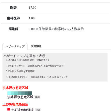
医師
17.00
歯科医師
1.00
薬剤師
0.00 ※保険薬局の検索時のみ人数表示
災害情報
ハザードマップ
ハザードマップを重ねて表示
表示したい[区域名]を選択（複数選択可）
[表示]をクリック（該当区域が多いと数十秒かかります）
[詳細]で透過率を変更可能
選択区域を変更したり地図を移動したら[表示]を再クリック
洪水浸水想定区域
洪水浸水想定区域
詳細
土砂災害危険個所
土石流危険渓流
詳細