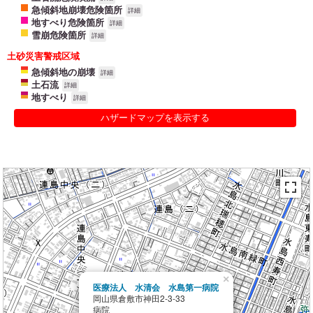
急傾斜地崩壊危険箇所
詳細
地すべり危険箇所
詳細
雪崩危険箇所
詳細
土砂災害警戒区域
急傾斜地の崩壊
詳細
土石流
詳細
地すべり
詳細
ハザードマップを表示する
×
医療法人 水清会 水島第一病院
岡山県倉敷市神田2-3-33
病院