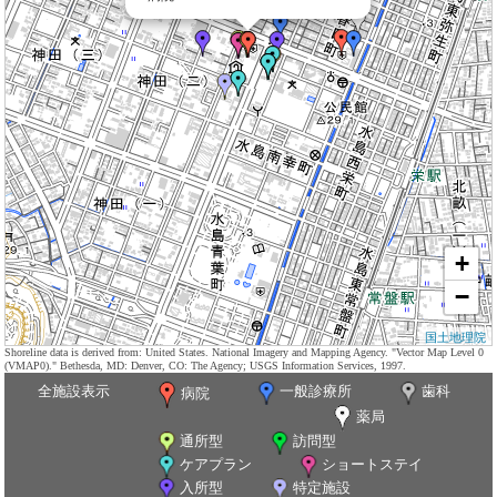
+
−
国土地理院
Shoreline data is derived from: United States. National Imagery and Mapping Agency. "Vector Map Level 0
(VMAP0)." Bethesda, MD: Denver, CO: The Agency; USGS Information Services, 1997.
全施設表示
一般診療所
歯科
病院
薬局
通所型
訪問型
ケアプラン
ショートステイ
入所型
特定施設