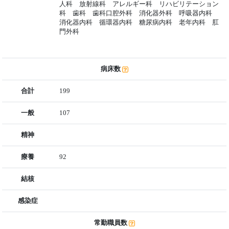
人科 放射線科 アレルギー科 リハビリテーション
科 歯科 歯科口腔外科 消化器外科 呼吸器内科
消化器内科 循環器内科 糖尿病内科 老年内科 肛
門外科
病床数
合計
199
一般
107
精神
療養
92
結核
感染症
常勤職員数