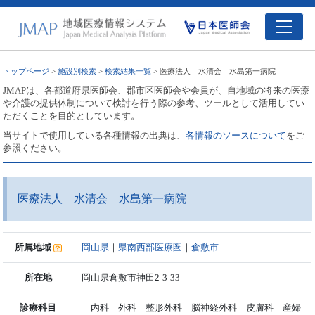
トップページ
>
施設別検索
>
検索結果一覧
> 医療法人 水清会 水島第一病院
JMAPは、各都道府県医師会、郡市区医師会や会員が、自地域の将来の医療
や介護の提供体制について検討を行う際の参考、ツールとして活用してい
ただくことを目的としています。
当サイトで使用している各種情報の出典は、
各情報のソースについて
をご
参照ください。
医療法人 水清会 水島第一病院
所属地域
岡山県
｜
県南西部医療圏
｜
倉敷市
所在地
岡山県倉敷市神田2-3-33
診療科目
内科 外科 整形外科 脳神経外科 皮膚科 産婦