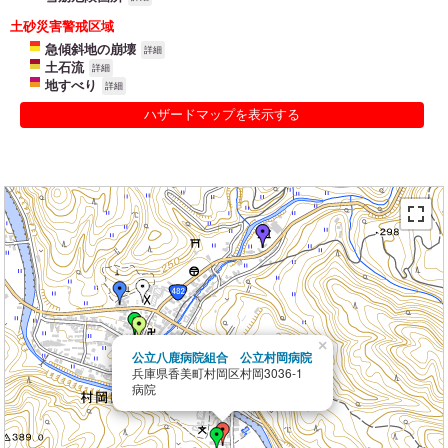
土砂災害警戒区域
急傾斜地の崩壊
詳細
土石流
詳細
地すべり
詳細
ハザードマップを表示する
×
公立八鹿病院組合 公立村岡病院
兵庫県香美町村岡区村岡3036-1
病院