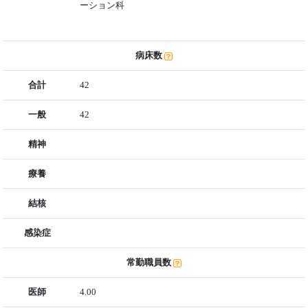
ーション科
病床数
合計
42
一般
42
精神
療養
結核
感染症
常勤職員数
医師
4.00