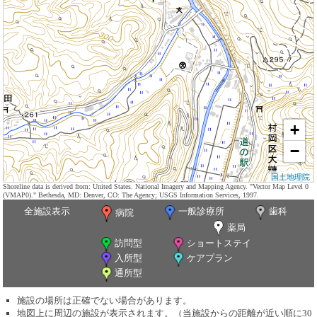
+
−
国土地理院
Shoreline data is derived from: United States. National Imagery and Mapping Agency. "Vector Map Level 0
(VMAP0)." Bethesda, MD: Denver, CO: The Agency; USGS Information Services, 1997.
全施設表示
一般診療所
歯科
病院
薬局
訪問型
ショートステイ
入所型
ケアプラン
通所型
施設の場所は正確でない場合があります。
地図上に周辺の施設が表示されます。（当施設からの距離が近い順に30