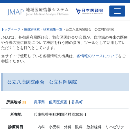
トップページ
>
施設別検索
>
検索結果一覧
> 公立八鹿病院組合 公立村岡病院
JMAPは、各都道府県医師会、郡市区医師会や会員が、自地域の将来の医療
や介護の提供体制について検討を行う際の参考、ツールとして活用してい
ただくことを目的としています。
当サイトで使用している各種情報の出典は、
各情報のソースについて
をご
参照ください。
公立八鹿病院組合 公立村岡病院
所属地域
兵庫県
｜
但馬医療圏
｜
香美町
所在地
兵庫県香美町村岡区村岡3036-1
診療科目
内科 小児科 外科 眼科 放射線科 リハビリテ