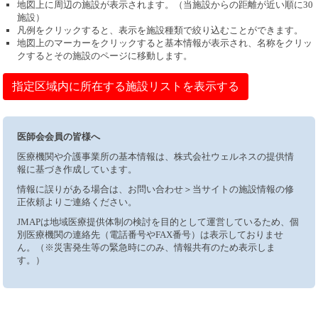
地図上に周辺の施設が表示されます。（当施設からの距離が近い順に30
施設）
凡例をクリックすると、表示を施設種類で絞り込むことができます。
地図上のマーカーをクリックすると基本情報が表示され、名称をクリッ
クするとその施設のページに移動します。
指定区域内に所在する施設リストを表示する
医師会会員の皆様へ
医療機関や介護事業所の基本情報は、株式会社ウェルネスの提供情
報に基づき作成しています。
情報に誤りがある場合は、お問い合わせ＞当サイトの施設情報の修
正依頼よりご連絡ください。
JMAPは地域医療提供体制の検討を目的として運営しているため、個
別医療機関の連絡先（電話番号やFAX番号）は表示しておりませ
ん。（※災害発生等の緊急時にのみ、情報共有のため表示しま
す。）