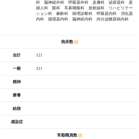
科 脳神経外科 呼吸器外科 皮膚科 泌尿器科 産
婦人科 眼科 耳鼻咽喉科 放射線科 リハビリテー
ション科 麻酔科 病理診断科 呼吸器内科 消化器
内科 循環器内科 脳神経内科 内分泌糖尿病内科
病床数
合計
321
一般
321
精神
療養
結核
感染症
常勤職員数