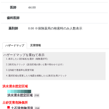
医師
44.00
歯科医師
薬剤師
0.00 ※保険薬局の検索時のみ人数表示
災害情報
ハザードマップ
ハザードマップを重ねて表示
表示したい[区域名]を選択（複数選択可）
[表示]をクリック（該当区域が多いと数十秒かかります）
[詳細]で透過率を変更可能
選択区域を変更したり地図を移動したら[表示]を再クリック
洪水浸水想定区域
洪水浸水想定区域
詳細
土砂災害危険個所
土石流危険渓流
詳細