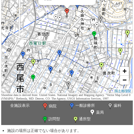
+
−
国土地理院
Shoreline data is derived from: United States. National Imagery and Mapping Agency. "Vector Map Level 0
(VMAP0)." Bethesda, MD: Denver, CO: The Agency; USGS Information Services, 1997.
全施設表示
一般診療所
歯科
病院
薬局
訪問型
通所型
施設の場所は正確でない場合があります。