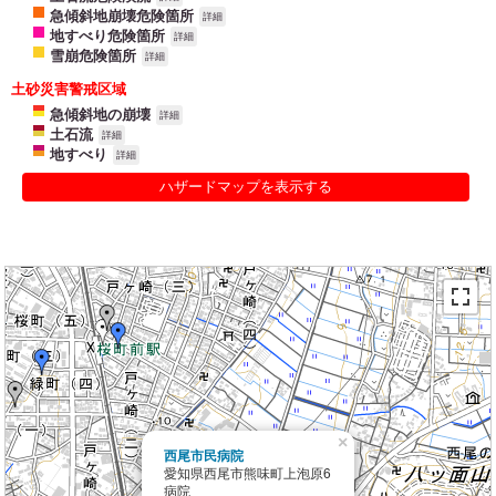
急傾斜地崩壊危険箇所
詳細
地すべり危険箇所
詳細
雪崩危険箇所
詳細
土砂災害警戒区域
急傾斜地の崩壊
詳細
土石流
詳細
地すべり
詳細
ハザードマップを表示する
×
西尾市民病院
愛知県西尾市熊味町上泡原6
病院