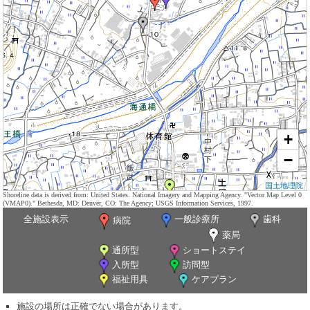
+
−
国土地理院
Shoreline data is derived from: United States. National Imagery and Mapping Agency. "Vector Map Level 0
(VMAP0)." Bethesda, MD: Denver, CO: The Agency; USGS Information Services, 1997.
全施設表示
一般診療所
歯科
病院
薬局
通所型
ショートステイ
入所型
訪問型
福祉用具
ケアプラン
施設の場所は正確でない場合があります。