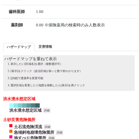
歯科医師
1.00
薬剤師
0.00 ※保険薬局の検索時のみ人数表示
災害情報
ハザードマップ
ハザードマップを重ねて表示
表示したい[区域名]を選択（複数選択可）
[表示]をクリック（該当区域が多いと数十秒かかります）
[詳細]で透過率を変更可能
選択区域を変更したり地図を移動したら[表示]を再クリック
洪水浸水想定区域
洪水浸水想定区域
詳細
土砂災害危険個所
土石流危険渓流
詳細
急傾斜地崩壊危険箇所
詳細
地すべり危険箇所
詳細