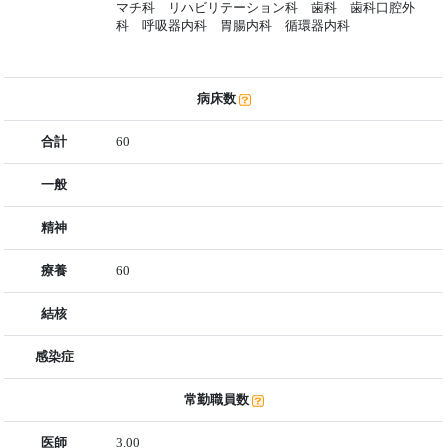
マチ科 リハビリテーション科 歯科 歯科口腔外
科 呼吸器内科 胃腸内科 循環器内科
病床数
合計
60
一般
精神
療養
60
結核
感染症
常勤職員数
医師
3.00