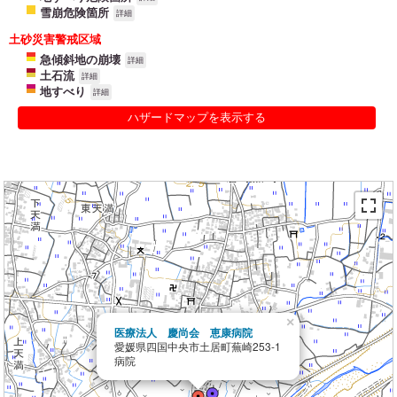
雪崩危険箇所
詳細
土砂災害警戒区域
急傾斜地の崩壊
詳細
土石流
詳細
地すべり
詳細
ハザードマップを表示する
×
医療法人 慶尚会 恵康病院
愛媛県四国中央市土居町蕪崎253-1
病院