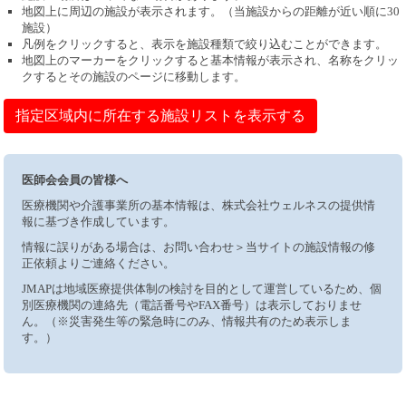
地図上に周辺の施設が表示されます。（当施設からの距離が近い順に30
施設）
凡例をクリックすると、表示を施設種類で絞り込むことができます。
地図上のマーカーをクリックすると基本情報が表示され、名称をクリッ
クするとその施設のページに移動します。
指定区域内に所在する施設リストを表示する
医師会会員の皆様へ
医療機関や介護事業所の基本情報は、株式会社ウェルネスの提供情
報に基づき作成しています。
情報に誤りがある場合は、お問い合わせ＞当サイトの施設情報の修
正依頼よりご連絡ください。
JMAPは地域医療提供体制の検討を目的として運営しているため、個
別医療機関の連絡先（電話番号やFAX番号）は表示しておりませ
ん。（※災害発生等の緊急時にのみ、情報共有のため表示しま
す。）