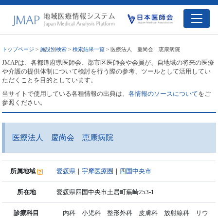
トップページ
>
施設別検索
>
検索結果一覧
> 医療法人 慶尚会 恵康病院
JMAPは、各都道府県医師会、郡市区医師会や会員が、自地域の将来の医療
や介護の提供体制について検討を行う際の参考、ツールとして活用してい
ただくことを目的としています。
当サイトで使用している各種情報の出典は、
各情報のソースについて
をご
参照ください。
医療法人 慶尚会 恵康病院
所属地域
愛媛県
｜
宇摩医療圏
｜
四国中央市
所在地
愛媛県四国中央市土居町蕪崎253-1
診療科目
内科 小児科 整形外科 皮膚科 放射線科 リウ