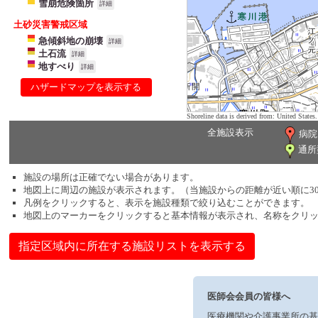
雪崩危険箇所
詳細
土砂災害警戒区域
急傾斜地の崩壊
詳細
土石流
詳細
地すべり
詳細
ハザードマップを表示する
Shoreline data is derived from: United Sta
全施設表示
病院
通所
施設の場所は正確でない場合があります。
地図上に周辺の施設が表示されます。（当施設からの距離が近い順に3
凡例をクリックすると、表示を施設種類で絞り込むことができます。
地図上のマーカーをクリックすると基本情報が表示され、名称をクリ
指定区域内に所在する施設リストを表示する
医師会会員の皆様へ
医療機関や介護事業所の基