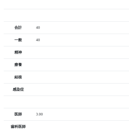
合計
40
一般
40
精神
療養
結核
感染症
医師
3.00
歯科医師