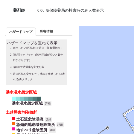
薬剤師
0.00 ※保険薬局の検索時のみ人数表示
災害情報
ハザードマップ
ハザードマップを重ねて表示
表示したい[区域名]を選択（複数選択可）
[表示]をクリック（該当区域が多いと数十
秒かかります）
[詳細]で透過率を変更可能
選択区域を変更したり地図を移動したら[表
示]を再クリック
洪水浸水想定区域
洪水浸水想定区域
詳細
土砂災害危険個所
土石流危険渓流
詳細
急傾斜地崩壊危険箇所
詳細
地すべり危険箇所
詳細