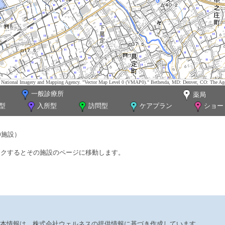
tes. National Imagery and Mapping Agency. "Vector Map Level 0 (VMAP0)." Bethesda, MD: Denver, CO: The Ag
一般診療所
薬局
型
入所型
訪問型
ケアプラン
ショー
0施設）
ックするとその施設のページに移動します。
本情報は、株式会社ウェルネスの提供情報に基づき作成しています。