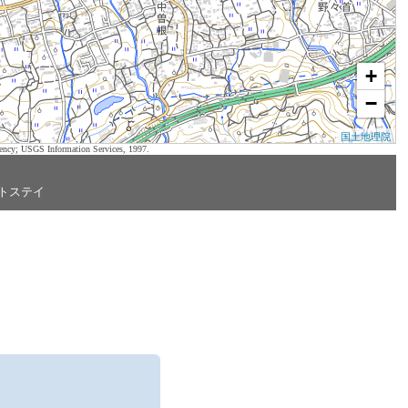
+
−
国土地理院
ency; USGS Information Services, 1997.
トステイ