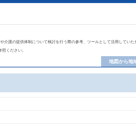
療や介護の提供体制について検討を行う際の参考、ツールとして活用していた
参照ください。
地図から地