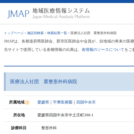
トップページ
>
施設別検索
>
検索結果一覧
> 医療法人社団 栗整形外科病院
JMAPは、各都道府県医師会、郡市区医師会や会員が、自地域の将来の医
当サイトで使用している各種情報の出典は、
各情報のソースについて
をご
医療法人社団 栗整形外科病院
所属地域
愛媛県
｜
宇摩医療圏
｜
四国中央市
所在地
愛媛県四国中央市中之庄町398-1
診療科目
整形外科