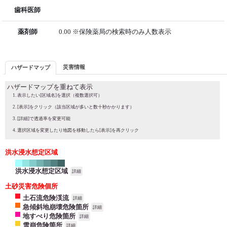
歯科医師
薬剤師
0.00 ※保険薬局の検索時のみ人数表示
災害情報
ハザードマップ
ハザードマップを重ねて表示
表示したい[区域名]を選択（複数選択可）
[表示]をクリック（該当区域が多いと数十秒かかります）
[詳細]で透過率を変更可能
選択区域を変更したり地図を移動したら[表示]を再クリック
洪水浸水想定区域
洪水浸水想定区域
詳細
土砂災害危険個所
土石流危険渓流
詳細
急傾斜地崩壊危険箇所
詳細
地すべり危険箇所
詳細
雪崩危険箇所
詳細