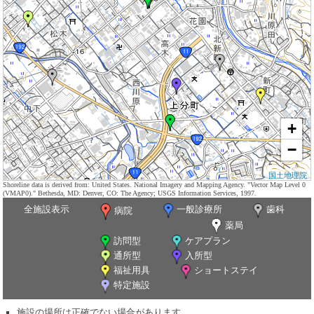
+
−
国土地理院
Shoreline data is derived from: United States. National Imagery and Mapping Agency. "Vector Map Level 0
(VMAP0)." Bethesda, MD: Denver, CO: The Agency; USGS Information Services, 1997.
全施設表示
一般診療所
歯科
病院
薬局
訪問型
ケアプラン
通所型
入所型
福祉用具
ショートステイ
特定施設
施設の場所は正確でない場合があります。