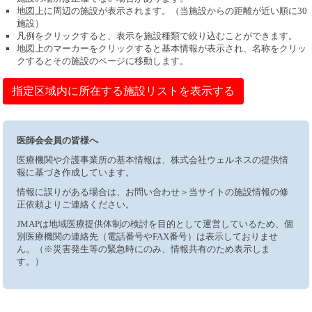
地図上に周辺の施設が表示されます。（当施設からの距離が近い順に30
施設）
凡例をクリックすると、表示を施設種類で絞り込むことができます。
地図上のマーカーをクリックすると基本情報が表示され、名称をクリッ
クするとその施設のページに移動します。
指定区域内に所在する施設リストを表示する
医師会会員の皆様へ
医療機関や介護事業所の基本情報は、株式会社ウェルネスの提供情
報に基づき作成しています。
情報に誤りがある場合は、お問い合わせ＞当サイトの施設情報の修
正依頼よりご連絡ください。
JMAPは地域医療提供体制の検討を目的として運営しているため、個
別医療機関の連絡先（電話番号やFAX番号）は表示しておりませ
ん。（※災害発生等の緊急時にのみ、情報共有のため表示しま
す。）