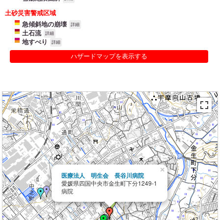
土砂災害警戒区域
急傾斜地の崩壊
詳細
土石流
詳細
地すべり
詳細
ハザードマップを表示する
×
医療法人 明生会 長谷川病院
愛媛県四国中央市金生町下分1249-1
病院