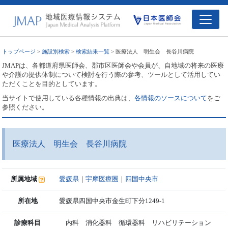
トップページ
>
施設別検索
>
検索結果一覧
> 医療法人 明生会 長谷川病院
JMAPは、各都道府県医師会、郡市区医師会や会員が、自地域の将来の医療
や介護の提供体制について検討を行う際の参考、ツールとして活用してい
ただくことを目的としています。
当サイトで使用している各種情報の出典は、
各情報のソースについて
をご
参照ください。
医療法人 明生会 長谷川病院
所属地域
愛媛県
｜
宇摩医療圏
｜
四国中央市
所在地
愛媛県四国中央市金生町下分1249-1
診療科目
内科 消化器科 循環器科 リハビリテーション