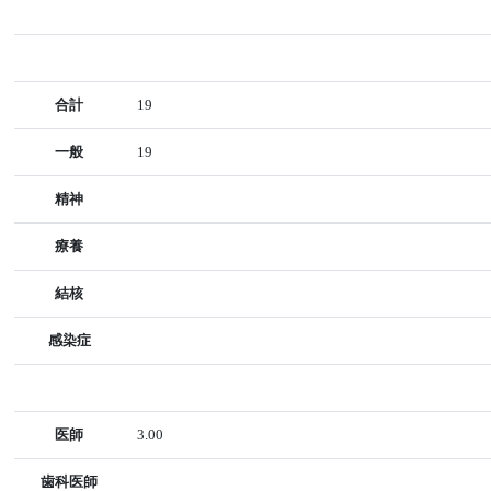
合計
19
一般
19
精神
療養
結核
感染症
医師
3.00
歯科医師