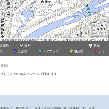
tes. National Imagery and Mapping Agency. "Vector Map Level 0 (VMAP0)." Bethesda, MD: Denver, CO: The Ag
診療所
歯科
薬局
型
入所型
ケアプラン
通所型
ショー
0施設）
ックするとその施設のページに移動します。
本情報は、株式会社ウェルネスの提供情報に基づき作成しています。