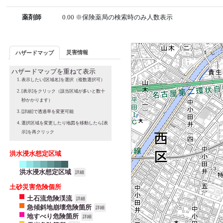
薬剤師
0.00 ※保険薬局の検索時のみ人数表示
災害情報
ハザードマップ
ハザードマップを重ねて表示
表示したい[区域名]を選択（複数選択可）
[表示]をクリック（該当区域が多いと数十
秒かかります）
[詳細]で透過率を変更可能
選択区域を変更したり地図を移動したら[表
示]を再クリック
洪水浸水想定区域
洪水浸水想定区域
詳細
土砂災害危険個所
土石流危険渓流
詳細
急傾斜地崩壊危険箇所
詳細
地すべり危険箇所
詳細