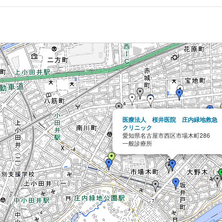
医療法人 桜井医院 庄内緑地救急
クリニック
愛知県名古屋市西区市場木町286
一般診療所