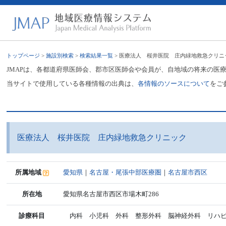
トップページ
>
施設別検索
>
検索結果一覧
> 医療法人 桜井医院 庄内緑地救急クリニ
JMAPは、各都道府県医師会、郡市区医師会や会員が、自地域の将来の医
当サイトで使用している各種情報の出典は、
各情報のソースについて
をご
医療法人 桜井医院 庄内緑地救急クリニック
所属地域
愛知県
｜
名古屋・尾張中部医療圏
｜
名古屋市西区
所在地
愛知県名古屋市西区市場木町286
診療科目
内科 小児科 外科 整形外科 脳神経外科 リハビ