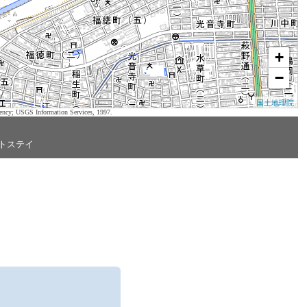
+
−
国土地理院
ency; USGS Information Services, 1997.
トステイ