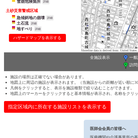
雪崩危険箇所
詳細
土砂災害警戒区域
急傾斜地の崩壊
詳細
土石流
詳細
地すべり
詳細
ハザードマップを表示する
Shoreline data is derived from: United Sta
全施設表示
一般
訪問
施設の場所は正確でない場合があります。
地図上に周辺の施設が表示されます。（当施設からの距離が近い順に3
凡例をクリックすると、表示を施設種類で絞り込むことができます。
地図上のマーカーをクリックすると基本情報が表示され、名称をクリ
指定区域内に所在する施設リストを表示する
医師会会員の皆様へ
医療機関や介護事業所の基