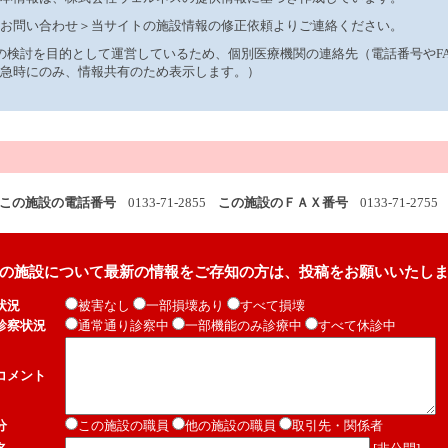
お問い合わせ＞当サイトの施設情報の修正依頼よりご連絡ください。
制の検討を目的として運営しているため、個別医療機関の連絡先（電話番号やF
急時にのみ、情報共有のため表示します。）
この施設の電話番号
0133-71-2855
この施設のＦＡＸ番号
0133-71-2755
の施設について最新の情報をご存知の方は、投稿をお願いいたし
状況
被害なし
一部損壊あり
すべて損壊
診察状況
通常通り診察中
一部機能のみ診療中
すべて休診中
コメント
分
この施設の職員
他の施設の職員
取引先・関係者