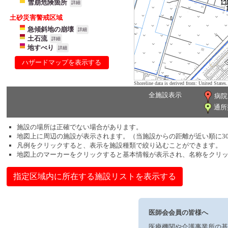
雪崩危険箇所
詳細
土砂災害警戒区域
急傾斜地の崩壊
詳細
土石流
詳細
地すべり
詳細
ハザードマップを表示する
Shoreline data is derived from: United Sta
全施設表示
病院
通所
施設の場所は正確でない場合があります。
地図上に周辺の施設が表示されます。（当施設からの距離が近い順に3
凡例をクリックすると、表示を施設種類で絞り込むことができます。
地図上のマーカーをクリックすると基本情報が表示され、名称をクリ
指定区域内に所在する施設リストを表示する
医師会会員の皆様へ
医療機関や介護事業所の基