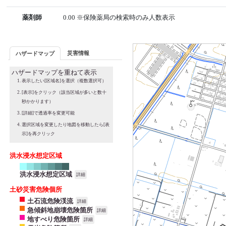
薬剤師
0.00 ※保険薬局の検索時のみ人数表示
災害情報
ハザードマップ
ハザードマップを重ねて表示
表示したい[区域名]を選択（複数選択可）
[表示]をクリック（該当区域が多いと数十
秒かかります）
[詳細]で透過率を変更可能
選択区域を変更したり地図を移動したら[表
示]を再クリック
洪水浸水想定区域
洪水浸水想定区域
詳細
土砂災害危険個所
土石流危険渓流
詳細
急傾斜地崩壊危険箇所
詳細
地すべり危険箇所
詳細