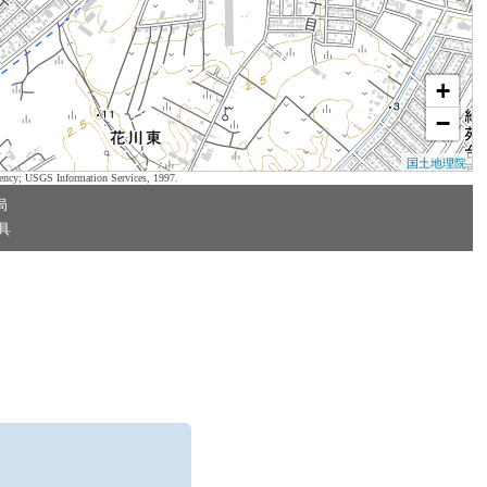
+
−
国土地理院
ency; USGS Information Services, 1997.
局
具