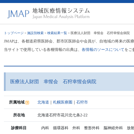
トップページ
>
施設別検索
>
検索結果一覧
> 医療法人財団 幸惺会 石狩幸惺会病院
JMAPは、各都道府県医師会、郡市区医師会や会員が、自地域の将来の医
当サイトで使用している各種情報の出典は、
各情報のソースについて
をご
医療法人財団 幸惺会 石狩幸惺会病院
所属地域
北海道
｜
札幌医療圏
｜
石狩市
所在地
北海道石狩市花川北七条2-22
診療科目
内科 循環器科 外科 整形外科 脳神経外科 放射