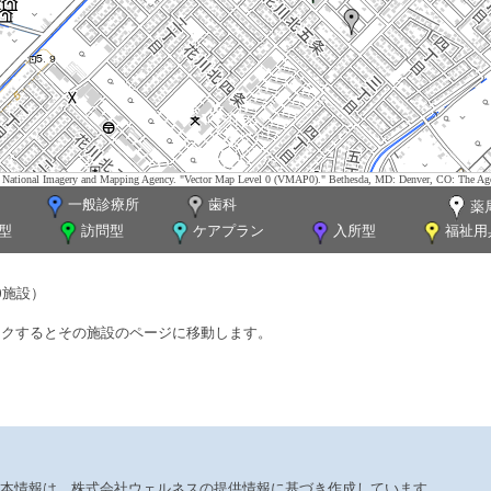
tes. National Imagery and Mapping Agency. "Vector Map Level 0 (VMAP0)." Bethesda, MD: Denver, CO: The Ag
一般診療所
歯科
薬
型
訪問型
ケアプラン
入所型
福祉用
0施設）
ックするとその施設のページに移動します。
本情報は、株式会社ウェルネスの提供情報に基づき作成しています。