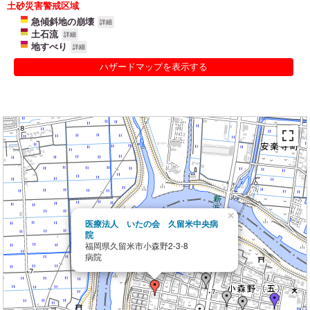
土砂災害警戒区域
急傾斜地の崩壊
詳細
土石流
詳細
地すべり
詳細
ハザードマップを表示する
×
医療法人 いたの会 久留米中央病
院
福岡県久留米市小森野2-3-8
病院