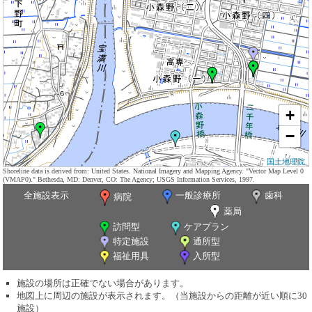
+
−
国土地理院
Shoreline data is derived from: United States. National Imagery and Mapping Agency. "Vector Map Level 0
(VMAP0)." Bethesda, MD: Denver, CO: The Agency; USGS Information Services, 1997.
全施設表示
一般診療所
歯科
病院
薬局
訪問型
ケアプラン
特定施設
通所型
福祉用具
入所型
施設の場所は正確でない場合があります。
地図上に周辺の施設が表示されます。（当施設からの距離が近い順に30
施設）