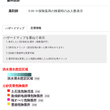
歯科医師
薬剤師
0.00 ※保険薬局の検索時のみ人数表示
災害情報
ハザードマップ
ハザードマップを重ねて表示
表示したい[区域名]を選択（複数選択可）
[表示]をクリック（該当区域が多いと数十秒かかります）
[詳細]で透過率を変更可能
選択区域を変更したり地図を移動したら[表示]を再クリック
洪水浸水想定区域
洪水浸水想定区域
詳細
土砂災害危険個所
土石流危険渓流
詳細
急傾斜地崩壊危険箇所
詳細
地すべり危険箇所
詳細
雪崩危険箇所
詳細