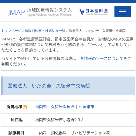
トップページ
>
施設別検索
>
検索結果一覧
> 医療法人 いたの会 久留米中央病院
JMAPは、各都道府県医師会、郡市区医師会や会員が、自地域の将来の医療
や介護の提供体制について検討を行う際の参考、ツールとして活用してい
ただくことを目的としています。
当サイトで使用している各種情報の出典は、
各情報のソースについて
をご
参照ください。
医療法人 いたの会 久留米中央病院
所属地域
福岡県
｜
久留米医療圏
｜
久留米市
所在地
福岡県久留米市小森野2-3-8
診療科目
内科 消化器科 リハビリテーション科