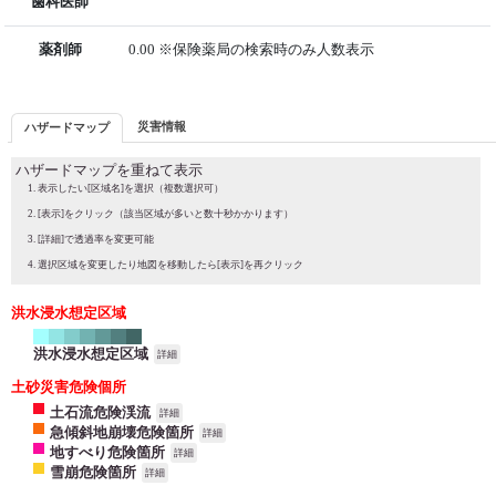
歯科医師
薬剤師
0.00 ※保険薬局の検索時のみ人数表示
災害情報
ハザードマップ
ハザードマップを重ねて表示
表示したい[区域名]を選択（複数選択可）
[表示]をクリック（該当区域が多いと数十秒かかります）
[詳細]で透過率を変更可能
選択区域を変更したり地図を移動したら[表示]を再クリック
洪水浸水想定区域
洪水浸水想定区域
詳細
土砂災害危険個所
土石流危険渓流
詳細
急傾斜地崩壊危険箇所
詳細
地すべり危険箇所
詳細
雪崩危険箇所
詳細