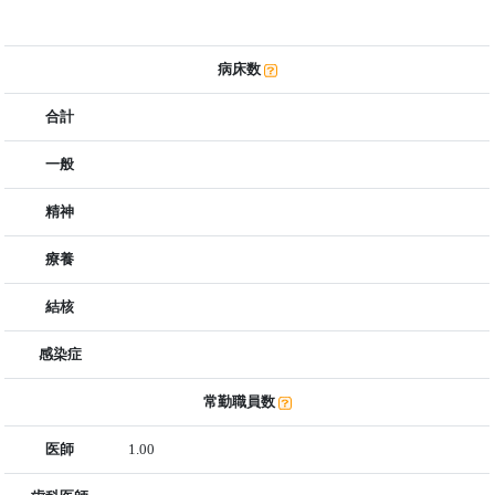
病床数
合計
一般
精神
療養
結核
感染症
常勤職員数
医師
1.00