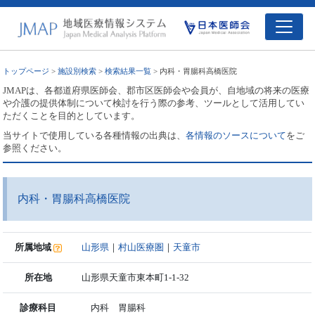
トップページ
>
施設別検索
>
検索結果一覧
> 内科・胃腸科高橋医院
JMAPは、各都道府県医師会、郡市区医師会や会員が、自地域の将来の医療
や介護の提供体制について検討を行う際の参考、ツールとして活用してい
ただくことを目的としています。
当サイトで使用している各種情報の出典は、
各情報のソースについて
をご
参照ください。
内科・胃腸科高橋医院
所属地域
山形県
｜
村山医療圏
｜
天童市
所在地
山形県天童市東本町1-1-32
診療科目
内科 胃腸科