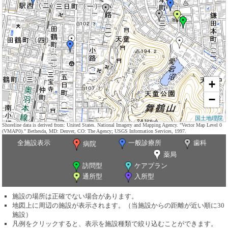
+
−
国土地理院
Shoreline data is derived from: United States. National Imagery and Mapping Agency. "Vector Map Level 0
(VMAP0)." Bethesda, MD: Denver, CO: The Agency; USGS Information Services, 1997.
全施設表示
一般診療所
歯科
病院
薬局
訪問型
ケアプラン
通所型
入所型
施設の場所は正確でない場合があります。
地図上に周辺の施設が表示されます。（当施設からの距離が近い順に30
施設）
凡例をクリックすると、表示を施設種類で絞り込むことができます。