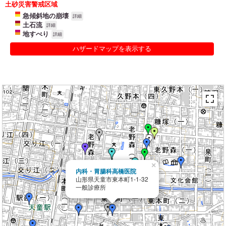
土砂災害警戒区域
急傾斜地の崩壊
詳細
土石流
詳細
地すべり
詳細
ハザードマップを表示する
×
内科・胃腸科高橋医院
山形県天童市東本町1-1-32
一般診療所