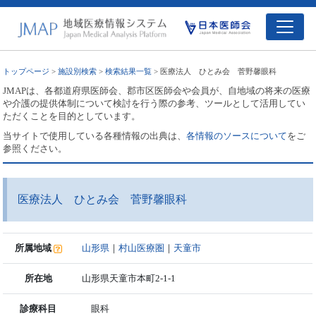
トップページ
>
施設別検索
>
検索結果一覧
> 医療法人 ひとみ会 菅野馨眼科
JMAPは、各都道府県医師会、郡市区医師会や会員が、自地域の将来の医療
や介護の提供体制について検討を行う際の参考、ツールとして活用してい
ただくことを目的としています。
当サイトで使用している各種情報の出典は、
各情報のソースについて
をご
参照ください。
医療法人 ひとみ会 菅野馨眼科
所属地域
山形県
｜
村山医療圏
｜
天童市
所在地
山形県天童市本町2-1-1
診療科目
眼科