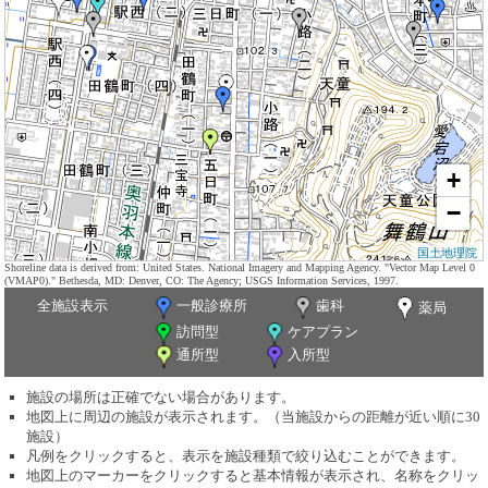
+
−
国土地理院
Shoreline data is derived from: United States. National Imagery and Mapping Agency. "Vector Map Level 0
(VMAP0)." Bethesda, MD: Denver, CO: The Agency; USGS Information Services, 1997.
全施設表示
一般診療所
歯科
薬局
訪問型
ケアプラン
通所型
入所型
施設の場所は正確でない場合があります。
地図上に周辺の施設が表示されます。（当施設からの距離が近い順に30
施設）
凡例をクリックすると、表示を施設種類で絞り込むことができます。
地図上のマーカーをクリックすると基本情報が表示され、名称をクリッ