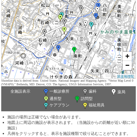
+
−
国土地理院
Shoreline data is derived from: United States. National Imagery and Mapping Agency. "Vector Map Level 0
(VMAP0)." Bethesda, MD: Denver, CO: The Agency; USGS Information Services, 1997.
全施設表示
一般診療所
歯科
薬局
通所型
訪問型
ケアプラン
福祉用具
施設の場所は正確でない場合があります。
地図上に周辺の施設が表示されます。（当施設からの距離が近い順に30
施設）
凡例をクリックすると、表示を施設種類で絞り込むことができます。