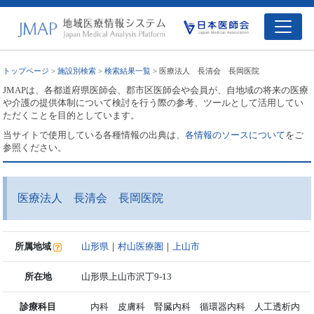
トップページ
>
施設別検索
>
検索結果一覧
> 医療法人 長清会 長岡医院
JMAPは、各都道府県医師会、郡市区医師会や会員が、自地域の将来の医療
や介護の提供体制について検討を行う際の参考、ツールとして活用してい
ただくことを目的としています。
当サイトで使用している各種情報の出典は、
各情報のソースについて
をご
参照ください。
医療法人 長清会 長岡医院
所属地域
山形県
｜
村山医療圏
｜
上山市
所在地
山形県上山市沢丁9-13
診療科目
内科 皮膚科 腎臓内科 循環器内科 人工透析内