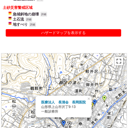
土砂災害警戒区域
急傾斜地の崩壊
詳細
土石流
詳細
地すべり
詳細
ハザードマップを表示する
×
医療法人 長清会 長岡医院
山形県上山市沢丁9-13
一般診療所