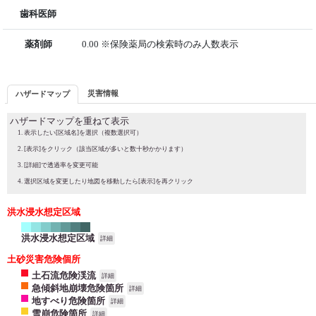
歯科医師
薬剤師
0.00 ※保険薬局の検索時のみ人数表示
災害情報
ハザードマップ
ハザードマップを重ねて表示
表示したい[区域名]を選択（複数選択可）
[表示]をクリック（該当区域が多いと数十秒かかります）
[詳細]で透過率を変更可能
選択区域を変更したり地図を移動したら[表示]を再クリック
洪水浸水想定区域
洪水浸水想定区域
詳細
土砂災害危険個所
土石流危険渓流
詳細
急傾斜地崩壊危険箇所
詳細
地すべり危険箇所
詳細
雪崩危険箇所
詳細