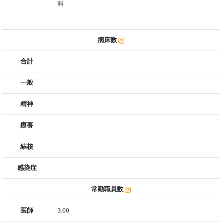
科
病床数
合計
一般
精神
療養
結核
感染症
常勤職員数
医師
3.00