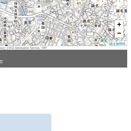
+
−
国土地理院
ency; USGS Information Services, 1997.
型