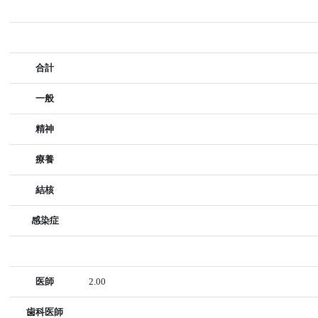
合計
一般
精神
療養
結核
感染症
医師
2.00
歯科医師