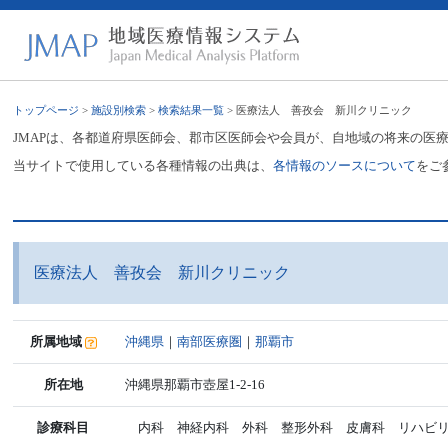
トップページ
>
施設別検索
>
検索結果一覧
> 医療法人 善孜会 新川クリニック
JMAPは、各都道府県医師会、郡市区医師会や会員が、自地域の将来の医
当サイトで使用している各種情報の出典は、
各情報のソースについて
をご
医療法人 善孜会 新川クリニック
所属地域
沖縄県
｜
南部医療圏
｜
那覇市
所在地
沖縄県那覇市壺屋1-2-16
診療科目
内科 神経内科 外科 整形外科 皮膚科 リハビリ