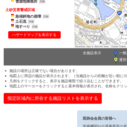
雪崩危険箇所
詳細
土砂災害警戒区域
急傾斜地の崩壊
詳細
土石流
詳細
地すべり
詳細
ハザードマップを表示する
Shoreline data is derived from: United Sta
全施設表示
一般
通所
施設の場所は正確でない場合があります。
地図上に周辺の施設が表示されます。（当施設からの距離が近い順に3
凡例をクリックすると、表示を施設種類で絞り込むことができます。
地図上のマーカーをクリックすると基本情報が表示され、名称をクリ
指定区域内に所在する施設リストを表示する
医師会会員の皆様へ
医療機関や介護事業所の基