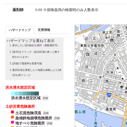
薬剤師
0.00 ※保険薬局の検索時のみ人数表示
災害情報
ハザードマップ
ハザードマップを重ねて表示
表示したい[区域名]を選択（複数選択可）
[表示]をクリック（該当区域が多いと数十
秒かかります）
[詳細]で透過率を変更可能
選択区域を変更したり地図を移動したら[表
示]を再クリック
洪水浸水想定区域
洪水浸水想定区域
詳細
土砂災害危険個所
土石流危険渓流
詳細
急傾斜地崩壊危険箇所
詳細
地すべり危険箇所
詳細