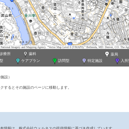
tes. National Imagery and Mapping Agency. "Vector Map Level 0 (VMAP0)." Bethesda, MD: Denver, CO: The Ag
診療所
歯科
薬局
型
ケアプラン
訪問型
特定施設
入所
0施設）
ックするとその施設のページに移動します。
本情報は、株式会社ウェルネスの提供情報に基づき作成しています。