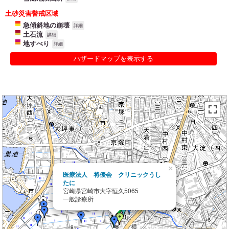
土砂災害警戒区域
急傾斜地の崩壊
詳細
土石流
詳細
地すべり
詳細
ハザードマップを表示する
×
医療法人 将優会 クリニックうし
たに
宮崎県宮崎市大字恒久5065
一般診療所