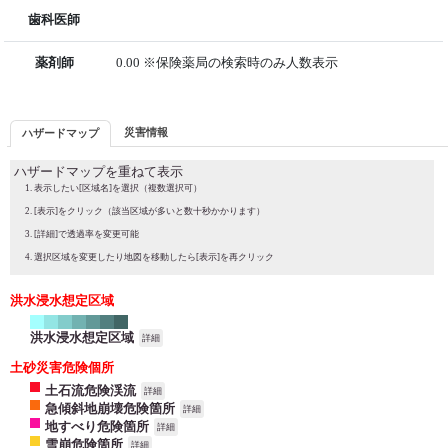
歯科医師
薬剤師
0.00 ※保険薬局の検索時のみ人数表示
災害情報
ハザードマップ
ハザードマップを重ねて表示
表示したい[区域名]を選択（複数選択可）
[表示]をクリック（該当区域が多いと数十秒かかります）
[詳細]で透過率を変更可能
選択区域を変更したり地図を移動したら[表示]を再クリック
洪水浸水想定区域
洪水浸水想定区域
詳細
土砂災害危険個所
土石流危険渓流
詳細
急傾斜地崩壊危険箇所
詳細
地すべり危険箇所
詳細
雪崩危険箇所
詳細