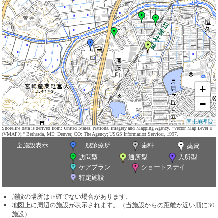
+
−
国土地理院
Shoreline data is derived from: United States. National Imagery and Mapping Agency. "Vector Map Level 0
(VMAP0)." Bethesda, MD: Denver, CO: The Agency; USGS Information Services, 1997.
全施設表示
一般診療所
歯科
薬局
訪問型
通所型
入所型
ケアプラン
ショートステイ
特定施設
施設の場所は正確でない場合があります。
地図上に周辺の施設が表示されます。（当施設からの距離が近い順に30
施設）