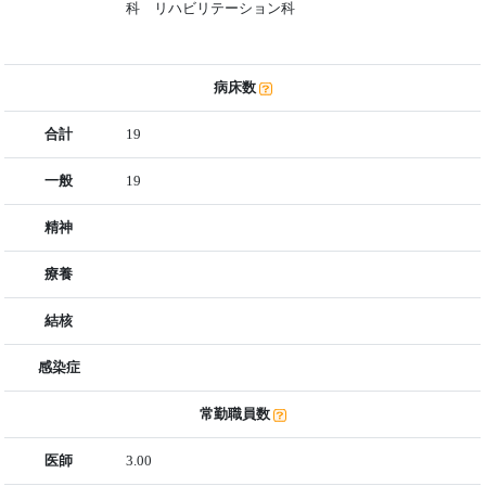
科 リハビリテーション科
病床数
合計
19
一般
19
精神
療養
結核
感染症
常勤職員数
医師
3.00