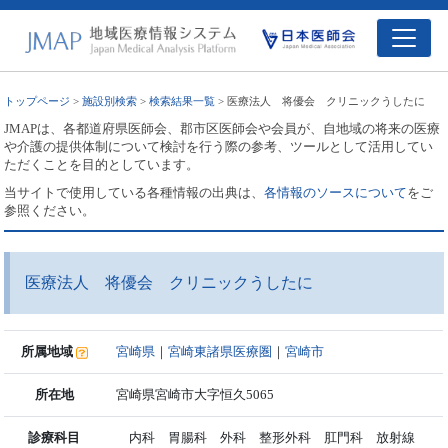
トップページ
>
施設別検索
>
検索結果一覧
> 医療法人 将優会 クリニックうしたに
JMAPは、各都道府県医師会、郡市区医師会や会員が、自地域の将来の医療
や介護の提供体制について検討を行う際の参考、ツールとして活用してい
ただくことを目的としています。
当サイトで使用している各種情報の出典は、
各情報のソースについて
をご
参照ください。
医療法人 将優会 クリニックうしたに
所属地域
宮崎県
｜
宮崎東諸県医療圏
｜
宮崎市
所在地
宮崎県宮崎市大字恒久5065
診療科目
内科 胃腸科 外科 整形外科 肛門科 放射線