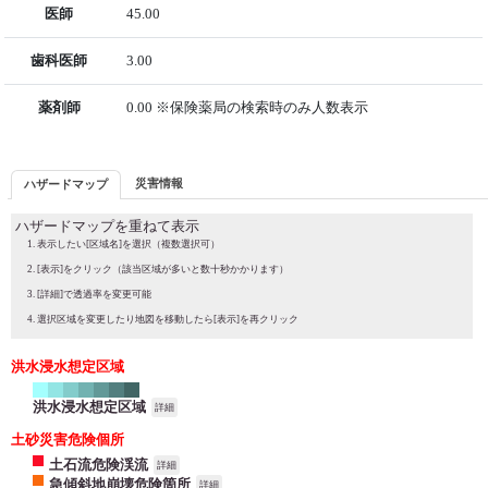
医師
45.00
歯科医師
3.00
薬剤師
0.00 ※保険薬局の検索時のみ人数表示
災害情報
ハザードマップ
ハザードマップを重ねて表示
表示したい[区域名]を選択（複数選択可）
[表示]をクリック（該当区域が多いと数十秒かかります）
[詳細]で透過率を変更可能
選択区域を変更したり地図を移動したら[表示]を再クリック
洪水浸水想定区域
洪水浸水想定区域
詳細
土砂災害危険個所
土石流危険渓流
詳細
急傾斜地崩壊危険箇所
詳細