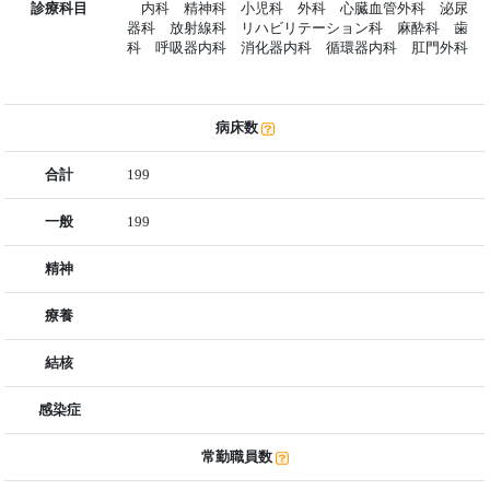
診療科目
内科 精神科 小児科 外科 心臓血管外科 泌尿
器科 放射線科 リハビリテーション科 麻酔科 歯
科 呼吸器内科 消化器内科 循環器内科 肛門外科
病床数
合計
199
一般
199
精神
療養
結核
感染症
常勤職員数