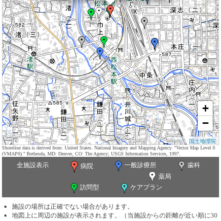
+
−
国土地理院
Shoreline data is derived from: United States. National Imagery and Mapping Agency. "Vector Map Level 0
(VMAP0)." Bethesda, MD: Denver, CO: The Agency; USGS Information Services, 1997.
全施設表示
一般診療所
歯科
病院
薬局
訪問型
ケアプラン
施設の場所は正確でない場合があります。
地図上に周辺の施設が表示されます。（当施設からの距離が近い順に30