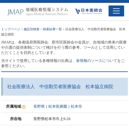
トップページ
>
施設別検索
>
検索結果一覧
> 社会医療法人 中信勤労者医療協会 松本
協立病院
JMAPは、各都道府県医師会、郡市区医師会や会員が、自地域の将来の医療
や介護の提供体制について検討を行う際の参考、ツールとして活用してい
ただくことを目的としています。
当サイトで使用している各種情報の出典は、
各情報のソースについて
をご
参照ください。
社会医療法人 中信勤労者医療協会 松本協立病院
所属地域
長野県
｜
松本医療圏
｜
松本市
所在地
長野県松本市巾上9-26