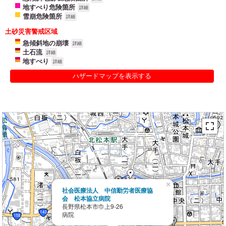
地すべり危険箇所
詳細
雪崩危険箇所
詳細
土砂災害警戒区域
急傾斜地の崩壊
詳細
土石流
詳細
地すべり
詳細
ハザードマップを表示する
×
社会医療法人 中信勤労者医療協
会 松本協立病院
長野県松本市巾上9-26
病院