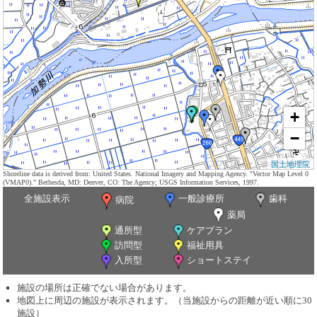
+
−
国土地理院
Shoreline data is derived from: United States. National Imagery and Mapping Agency. "Vector Map Level 0
(VMAP0)." Bethesda, MD: Denver, CO: The Agency; USGS Information Services, 1997.
全施設表示
一般診療所
歯科
病院
薬局
通所型
ケアプラン
訪問型
福祉用具
入所型
ショートステイ
施設の場所は正確でない場合があります。
地図上に周辺の施設が表示されます。（当施設からの距離が近い順に30
施設）