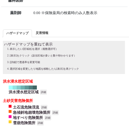
歯科医師
薬剤師
0.00 ※保険薬局の検索時のみ人数表示
災害情報
ハザードマップ
ハザードマップを重ねて表示
表示したい[区域名]を選択（複数選択可）
[表示]をクリック（該当区域が多いと数十秒かかります）
[詳細]で透過率を変更可能
選択区域を変更したり地図を移動したら[表示]を再クリック
洪水浸水想定区域
洪水浸水想定区域
詳細
土砂災害危険個所
土石流危険渓流
詳細
急傾斜地崩壊危険箇所
詳細
地すべり危険箇所
詳細
雪崩危険箇所
詳細