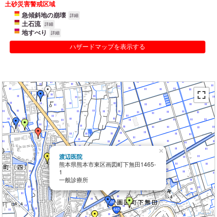
土砂災害警戒区域
急傾斜地の崩壊
詳細
土石流
詳細
地すべり
詳細
ハザードマップを表示する
×
渡辺医院
熊本県熊本市東区画図町下無田1465-
1
一般診療所