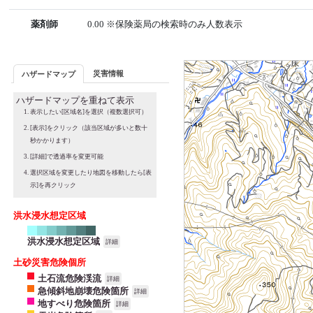
薬剤師
0.00 ※保険薬局の検索時のみ人数表示
災害情報
ハザードマップ
ハザードマップを重ねて表示
表示したい[区域名]を選択（複数選択可）
[表示]をクリック（該当区域が多いと数十
秒かかります）
[詳細]で透過率を変更可能
選択区域を変更したり地図を移動したら[表
示]を再クリック
洪水浸水想定区域
洪水浸水想定区域
詳細
土砂災害危険個所
土石流危険渓流
詳細
急傾斜地崩壊危険箇所
詳細
地すべり危険箇所
詳細