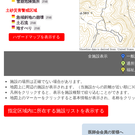
雪崩危険箇所
詳細
土砂災害警戒区域
急傾斜地の崩壊
詳細
土石流
詳細
地すべり
詳細
ハザードマップを表示する
Shoreline data is derived from: United Sta
全施設表示
一般
通所
福祉
施設の場所は正確でない場合があります。
地図上に周辺の施設が表示されます。（当施設からの距離が近い順に3
凡例をクリックすると、表示を施設種類で絞り込むことができます。
地図上のマーカーをクリックすると基本情報が表示され、名称をクリ
指定区域内に所在する施設リストを表示する
医師会会員の皆様へ