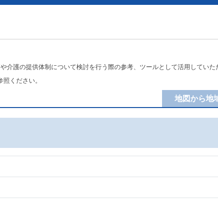
療や介護の提供体制について検討を行う際の参考、ツールとして活用していた
参照ください。
地図から地