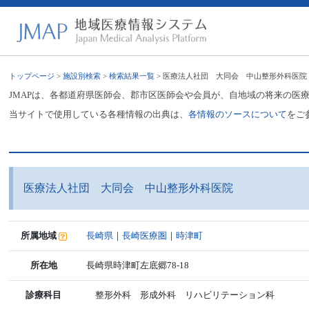
トップページ
>
施設別検索
>
検索結果一覧
> 医療法人社団 大同会 中山整形外科医院
JMAPは、各都道府県医師会、郡市区医師会や会員が、自地域の将来の医
当サイトで使用している各種情報の出典は、
各情報のソースについて
をご
医療法人社団 大同会 中山整形外科医院
所属地域
長崎県
｜
長崎医療圏
｜
時津町
所在地
長崎県時津町左底郷78-18
診療科目
整形外科 形成外科 リハビリテーション科