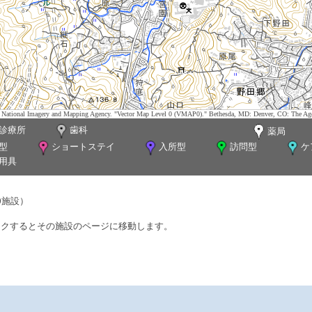
tes. National Imagery and Mapping Agency. "Vector Map Level 0 (VMAP0)." Bethesda, MD: Denver, CO: The Ag
診療所
歯科
薬局
型
ショートステイ
入所型
訪問型
ケ
用具
0施設）
ックするとその施設のページに移動します。