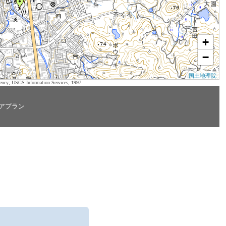
+
−
国土地理院
ency; USGS Information Services, 1997.
アプラン