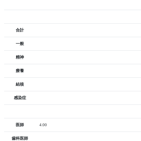
合計
一般
精神
療養
結核
感染症
医師
4.00
歯科医師