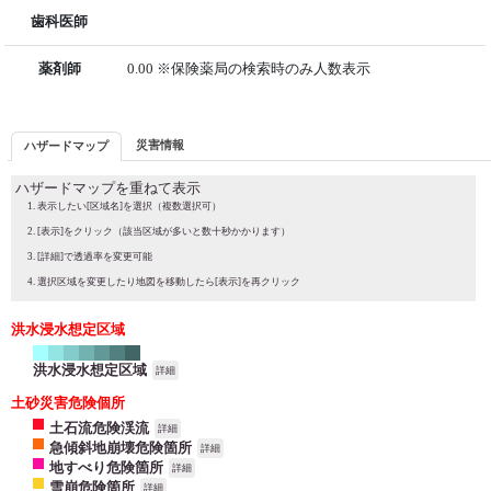
歯科医師
薬剤師
0.00 ※保険薬局の検索時のみ人数表示
災害情報
ハザードマップ
ハザードマップを重ねて表示
表示したい[区域名]を選択（複数選択可）
[表示]をクリック（該当区域が多いと数十秒かかります）
[詳細]で透過率を変更可能
選択区域を変更したり地図を移動したら[表示]を再クリック
洪水浸水想定区域
洪水浸水想定区域
詳細
土砂災害危険個所
土石流危険渓流
詳細
急傾斜地崩壊危険箇所
詳細
地すべり危険箇所
詳細
雪崩危険箇所
詳細