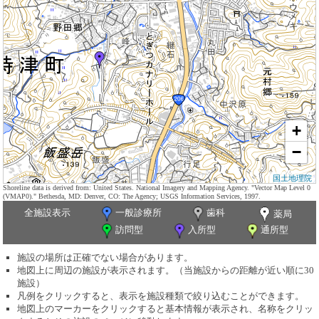
+
−
国土地理院
Shoreline data is derived from: United States. National Imagery and Mapping Agency. "Vector Map Level 0
(VMAP0)." Bethesda, MD: Denver, CO: The Agency; USGS Information Services, 1997.
全施設表示
一般診療所
歯科
薬局
訪問型
入所型
通所型
施設の場所は正確でない場合があります。
地図上に周辺の施設が表示されます。（当施設からの距離が近い順に30
施設）
凡例をクリックすると、表示を施設種類で絞り込むことができます。
地図上のマーカーをクリックすると基本情報が表示され、名称をクリッ