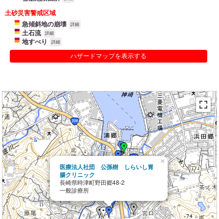
土砂災害警戒区域
急傾斜地の崩壊
詳細
土石流
詳細
地すべり
詳細
ハザードマップを表示する
×
医療法人社団 公孫樹 しらいし胃
腸クリニック
長崎県時津町野田郷48-2
一般診療所