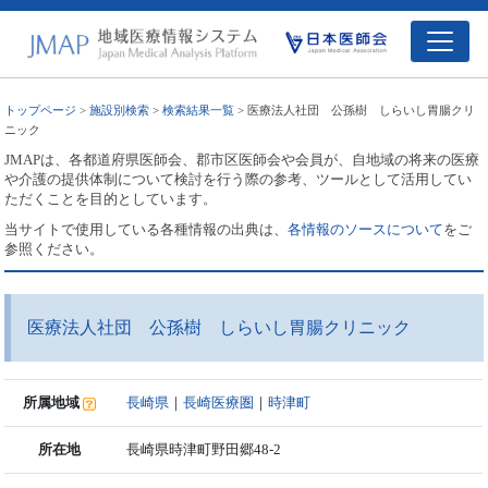
トップページ
>
施設別検索
>
検索結果一覧
> 医療法人社団 公孫樹 しらいし胃腸クリ
ニック
JMAPは、各都道府県医師会、郡市区医師会や会員が、自地域の将来の医療
や介護の提供体制について検討を行う際の参考、ツールとして活用してい
ただくことを目的としています。
当サイトで使用している各種情報の出典は、
各情報のソースについて
をご
参照ください。
医療法人社団 公孫樹 しらいし胃腸クリニック
所属地域
長崎県
｜
長崎医療圏
｜
時津町
所在地
長崎県時津町野田郷48-2