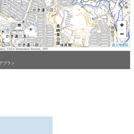
+
−
国土地理院
ency; USGS Information Services, 1997.
アプラン