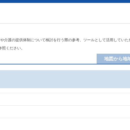
療や介護の提供体制について検討を行う際の参考、ツールとして活用していた
参照ください。
地図から地