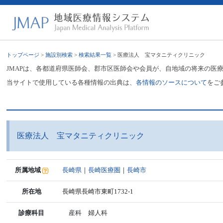
トップページ
>
施設別検索
>
検索結果一覧
> 医療法人 宝マタニティクリニック
JMAPは、各都道府県医師会、郡市区医師会や会員が、自地域の将来の医
当サイトで使用している各種情報の出典は、
各情報のソースについて
をご
医療法人 宝マタニティクリニック
所属地域
長崎県
｜
長崎医療圏
｜
長崎市
所在地
長崎県長崎市東町1732-1
診療科目
産科 婦人科