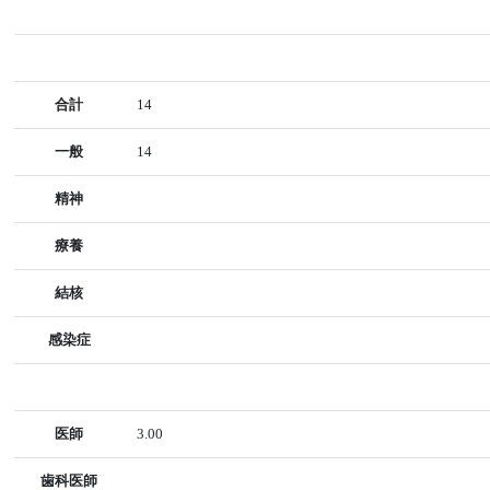
合計
14
一般
14
精神
療養
結核
感染症
医師
3.00
歯科医師