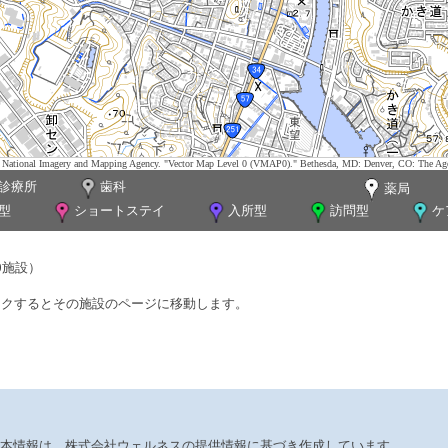
tes. National Imagery and Mapping Agency. "Vector Map Level 0 (VMAP0)." Bethesda, MD: Denver, CO: The Ag
診療所
歯科
薬局
型
ショートステイ
入所型
訪問型
ケ
0施設）
ックするとその施設のページに移動します。
本情報は、株式会社ウェルネスの提供情報に基づき作成しています。