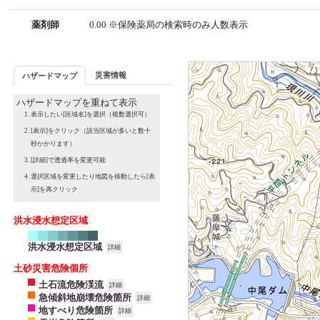
薬剤師
0.00 ※保険薬局の検索時のみ人数表示
災害情報
ハザードマップ
ハザードマップを重ねて表示
表示したい[区域名]を選択（複数選択可）
[表示]をクリック（該当区域が多いと数十
秒かかります）
[詳細]で透過率を変更可能
選択区域を変更したり地図を移動したら[表
示]を再クリック
洪水浸水想定区域
洪水浸水想定区域
詳細
土砂災害危険個所
土石流危険渓流
詳細
急傾斜地崩壊危険箇所
詳細
地すべり危険箇所
詳細