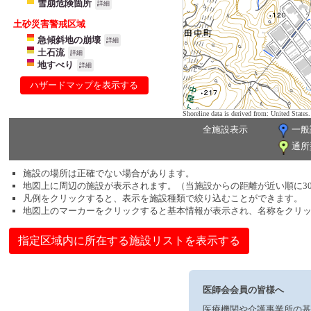
雪崩危険箇所
詳細
土砂災害警戒区域
急傾斜地の崩壊
詳細
土石流
詳細
地すべり
詳細
ハザードマップを表示する
Shoreline data is derived from: United Sta
全施設表示
一般
通所
施設の場所は正確でない場合があります。
地図上に周辺の施設が表示されます。（当施設からの距離が近い順に3
凡例をクリックすると、表示を施設種類で絞り込むことができます。
地図上のマーカーをクリックすると基本情報が表示され、名称をクリ
指定区域内に所在する施設リストを表示する
医師会会員の皆様へ
医療機関や介護事業所の基