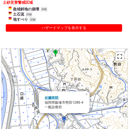
土砂災害警戒区域
急傾斜地の崩壊
詳細
土石流
詳細
地すべり
詳細
ハザードマップを表示する
×
佐藤医院
福岡県飯塚市勢田1286-4
一般診療所