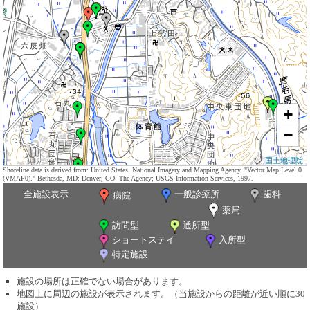
+
−
国土地理院
Shoreline data is derived from: United States. National Imagery and Mapping Agency. "Vector Map Level 0
(VMAP0)." Bethesda, MD: Denver, CO: The Agency; USGS Information Services, 1997.
全施設表示
一般診療所
歯科
病院
薬局
訪問型
通所型
ショートステイ
入所型
特定施設
施設の場所は正確でない場合があります。
地図上に周辺の施設が表示されます。（当施設からの距離が近い順に30
施設）