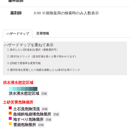
歯科医師
薬剤師
0.00 ※保険薬局の検索時のみ人数表示
災害情報
ハザードマップ
ハザードマップを重ねて表示
表示したい[区域名]を選択（複数選択可）
[表示]をクリック（該当区域が多いと数十秒かかります）
[詳細]で透過率を変更可能
選択区域を変更したり地図を移動したら[表示]を再クリック
洪水浸水想定区域
洪水浸水想定区域
詳細
土砂災害危険個所
土石流危険渓流
詳細
急傾斜地崩壊危険箇所
詳細
地すべり危険箇所
詳細
雪崩危険箇所
詳細