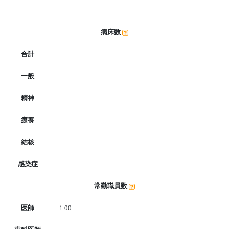
病床数
合計
一般
精神
療養
結核
感染症
常勤職員数
医師
1.00