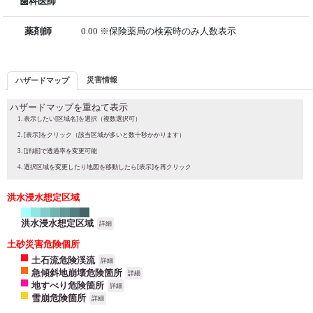
歯科医師
薬剤師
0.00 ※保険薬局の検索時のみ人数表示
災害情報
ハザードマップ
ハザードマップを重ねて表示
表示したい[区域名]を選択（複数選択可）
[表示]をクリック（該当区域が多いと数十秒かかります）
[詳細]で透過率を変更可能
選択区域を変更したり地図を移動したら[表示]を再クリック
洪水浸水想定区域
洪水浸水想定区域
詳細
土砂災害危険個所
土石流危険渓流
詳細
急傾斜地崩壊危険箇所
詳細
地すべり危険箇所
詳細
雪崩危険箇所
詳細