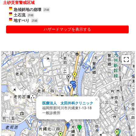
土砂災害警戒区域
急傾斜地の崩壊
詳細
土石流
詳細
地すべり
詳細
ハザードマップを表示する
×
医療法人 太田外科クリニック
福岡県那珂川市片縄東1-13-18
一般診療所