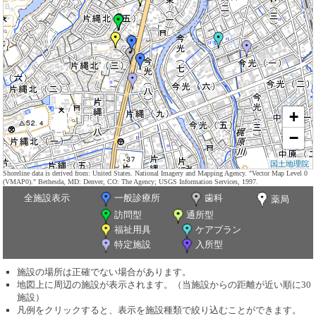
+
−
国土地理院
Shoreline data is derived from: United States. National Imagery and Mapping Agency. "Vector Map Level 0
(VMAP0)." Bethesda, MD: Denver, CO: The Agency; USGS Information Services, 1997.
全施設表示
一般診療所
歯科
薬局
訪問型
通所型
福祉用具
ケアプラン
特定施設
入所型
施設の場所は正確でない場合があります。
地図上に周辺の施設が表示されます。（当施設からの距離が近い順に30
施設）
凡例をクリックすると、表示を施設種類で絞り込むことができます。