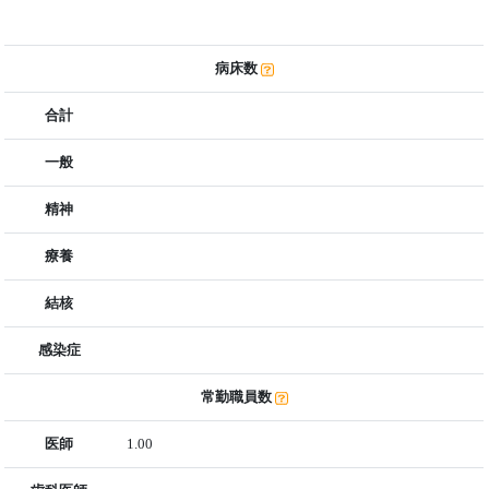
病床数
合計
一般
精神
療養
結核
感染症
常勤職員数
医師
1.00