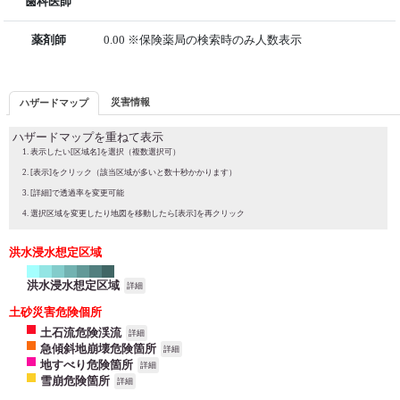
歯科医師
薬剤師
0.00 ※保険薬局の検索時のみ人数表示
災害情報
ハザードマップ
ハザードマップを重ねて表示
表示したい[区域名]を選択（複数選択可）
[表示]をクリック（該当区域が多いと数十秒かかります）
[詳細]で透過率を変更可能
選択区域を変更したり地図を移動したら[表示]を再クリック
洪水浸水想定区域
洪水浸水想定区域
詳細
土砂災害危険個所
土石流危険渓流
詳細
急傾斜地崩壊危険箇所
詳細
地すべり危険箇所
詳細
雪崩危険箇所
詳細