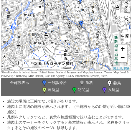
+
−
国土地理院
Shoreline data is derived from: United States. National Imagery and Mapping Agency. "Vector Map Level 0
(VMAP0)." Bethesda, MD: Denver, CO: The Agency; USGS Information Services, 1997.
全施設表示
一般診療所
歯科
薬局
通所型
訪問型
入所型
施設の場所は正確でない場合があります。
地図上に周辺の施設が表示されます。（当施設からの距離が近い順に30
施設）
凡例をクリックすると、表示を施設種類で絞り込むことができます。
地図上のマーカーをクリックすると基本情報が表示され、名称をクリッ
クするとその施設のページに移動します。