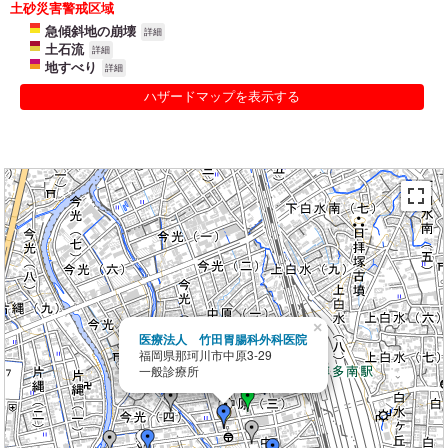
土砂災害警戒区域
急傾斜地の崩壊
詳細
土石流
詳細
地すべり
詳細
ハザードマップを表示する
×
医療法人 竹田胃腸科外科医院
福岡県那珂川市中原3-29
一般診療所