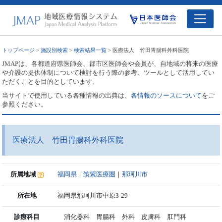
トップページ
>
施設別検索
>
検索結果一覧
> 医療法人 竹田胃腸科外科医院
JMAPは、各都道府県医師会、郡市区医師会や会員が、自地域の将来の医療
や介護の提供体制について検討を行う際の参考、ツールとして活用してい
ただくことを目的としています。
当サイトで使用している各種情報の出典は、
各情報のソースについて
をご
参照ください。
医療法人 竹田胃腸科外科医院
所属地域
福岡県
｜
筑紫医療圏
｜
那珂川市
所在地
福岡県那珂川市中原3-29
診療科目
消化器科 胃腸科 外科 皮膚科 肛門科