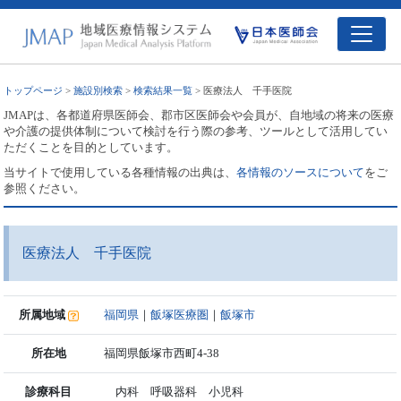
トップページ
>
施設別検索
>
検索結果一覧
> 医療法人 千手医院
JMAPは、各都道府県医師会、郡市区医師会や会員が、自地域の将来の医療
や介護の提供体制について検討を行う際の参考、ツールとして活用してい
ただくことを目的としています。
当サイトで使用している各種情報の出典は、
各情報のソースについて
をご
参照ください。
医療法人 千手医院
所属地域
福岡県
｜
飯塚医療圏
｜
飯塚市
所在地
福岡県飯塚市西町4-38
診療科目
内科 呼吸器科 小児科