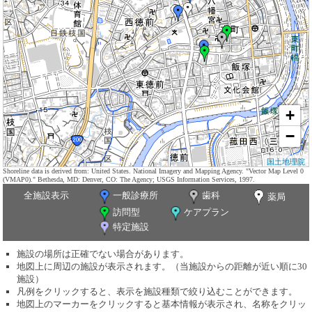
+
−
国土地理院
Shoreline data is derived from: United States. National Imagery and Mapping Agency. "Vector Map Level 0
(VMAP0)." Bethesda, MD: Denver, CO: The Agency; USGS Information Services, 1997.
全施設表示
一般診療所
歯科
薬局
訪問型
ケアプラン
特定施設
施設の場所は正確でない場合があります。
地図上に周辺の施設が表示されます。（当施設からの距離が近い順に30
施設）
凡例をクリックすると、表示を施設種類で絞り込むことができます。
地図上のマーカーをクリックすると基本情報が表示され、名称をクリッ