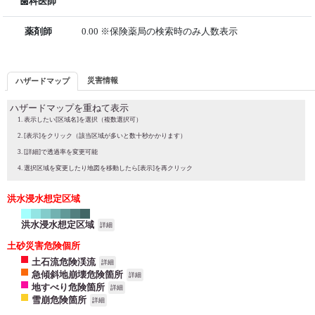
歯科医師
薬剤師
0.00 ※保険薬局の検索時のみ人数表示
災害情報
ハザードマップ
ハザードマップを重ねて表示
表示したい[区域名]を選択（複数選択可）
[表示]をクリック（該当区域が多いと数十秒かかります）
[詳細]で透過率を変更可能
選択区域を変更したり地図を移動したら[表示]を再クリック
洪水浸水想定区域
洪水浸水想定区域
詳細
土砂災害危険個所
土石流危険渓流
詳細
急傾斜地崩壊危険箇所
詳細
地すべり危険箇所
詳細
雪崩危険箇所
詳細