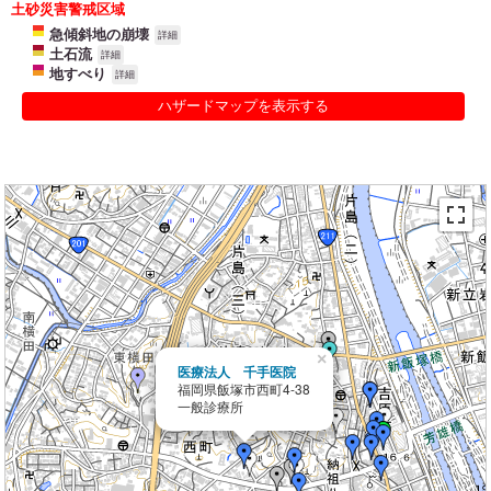
土砂災害警戒区域
急傾斜地の崩壊
詳細
土石流
詳細
地すべり
詳細
ハザードマップを表示する
×
医療法人 千手医院
福岡県飯塚市西町4-38
一般診療所