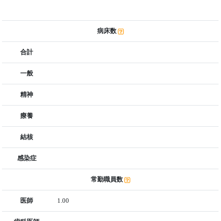
病床数
合計
一般
精神
療養
結核
感染症
常勤職員数
医師
1.00