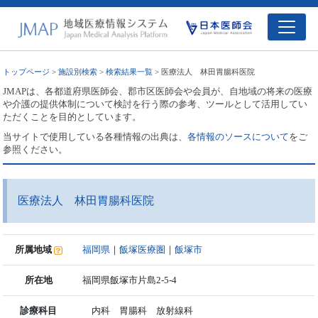
トップページ
>
施設別検索
>
検索結果一覧
> 医療法人 林田胃腸科医院
JMAPは、各都道府県医師会、郡市区医師会や会員が、自地域の将来の医療
や介護の提供体制について検討を行う際の参考、ツールとして活用してい
ただくことを目的としています。
当サイトで使用している各種情報の出典は、
各情報のソースについて
をご
参照ください。
医療法人 林田胃腸科医院
所属地域
福岡県
｜
飯塚医療圏
｜
飯塚市
所在地
福岡県飯塚市片島2-5-4
診療科目
内科 胃腸科 放射線科