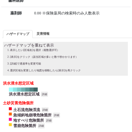
歯科医師
薬剤師
0.00 ※保険薬局の検索時のみ人数表示
災害情報
ハザードマップ
ハザードマップを重ねて表示
表示したい[区域名]を選択（複数選択可）
[表示]をクリック（該当区域が多いと数十秒かかります）
[詳細]で透過率を変更可能
選択区域を変更したり地図を移動したら[表示]を再クリック
洪水浸水想定区域
洪水浸水想定区域
詳細
土砂災害危険個所
土石流危険渓流
詳細
急傾斜地崩壊危険箇所
詳細
地すべり危険箇所
詳細
雪崩危険箇所
詳細