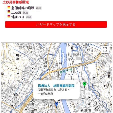
土砂災害警戒区域
急傾斜地の崩壊
詳細
土石流
詳細
地すべり
詳細
ハザードマップを表示する
×
医療法人 林田胃腸科医院
福岡県飯塚市片島2-5-4
一般診療所