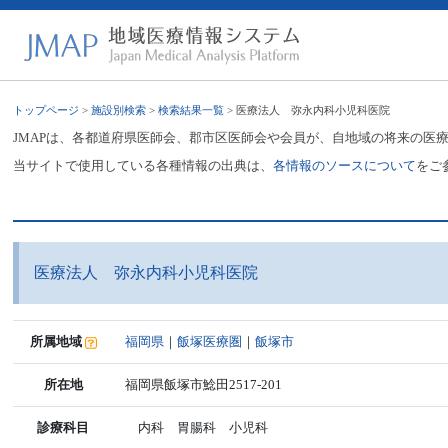
トップページ
>
施設別検索
>
検索結果一覧
> 医療法人 弥永内科小児科医院
JMAPは、各都道府県医師会、郡市区医師会や会員が、自地域の将来の医
当サイトで使用している各種情報の出典は、
各情報のソースについて
をご
医療法人 弥永内科小児科医院
所属地域
福岡県
｜
飯塚医療圏
｜
飯塚市
所在地
福岡県飯塚市鯰田2517-201
診療科目
内科 胃腸科 小児科