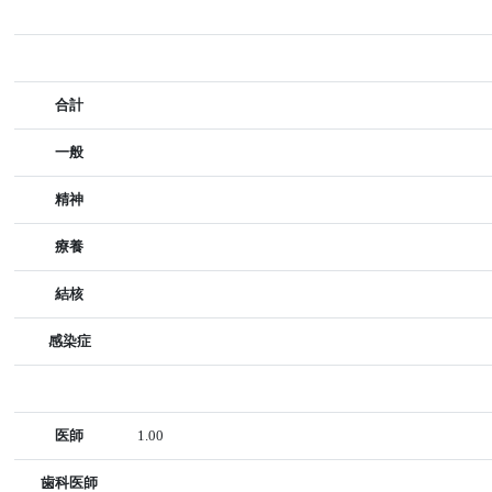
合計
一般
精神
療養
結核
感染症
医師
1.00
歯科医師