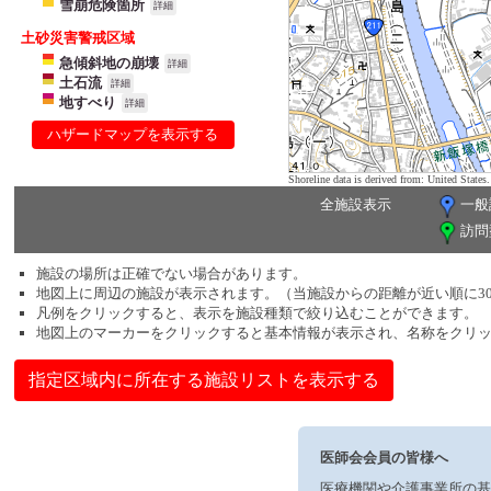
雪崩危険箇所
詳細
土砂災害警戒区域
急傾斜地の崩壊
詳細
土石流
詳細
地すべり
詳細
ハザードマップを表示する
Shoreline data is derived from: United Sta
全施設表示
一般
訪問
施設の場所は正確でない場合があります。
地図上に周辺の施設が表示されます。（当施設からの距離が近い順に3
凡例をクリックすると、表示を施設種類で絞り込むことができます。
地図上のマーカーをクリックすると基本情報が表示され、名称をクリ
指定区域内に所在する施設リストを表示する
医師会会員の皆様へ
医療機関や介護事業所の基