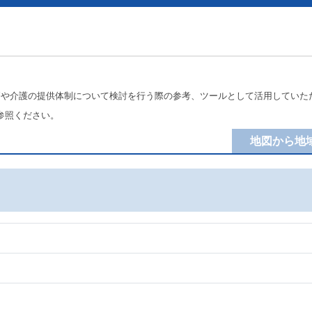
療や介護の提供体制について検討を行う際の参考、ツールとして活用していた
参照ください。
地図から地