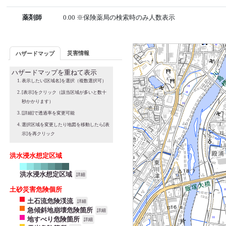
薬剤師
0.00 ※保険薬局の検索時のみ人数表示
災害情報
ハザードマップ
ハザードマップを重ねて表示
表示したい[区域名]を選択（複数選択可）
[表示]をクリック（該当区域が多いと数十
秒かかります）
[詳細]で透過率を変更可能
選択区域を変更したり地図を移動したら[表
示]を再クリック
洪水浸水想定区域
洪水浸水想定区域
詳細
土砂災害危険個所
土石流危険渓流
詳細
急傾斜地崩壊危険箇所
詳細
地すべり危険箇所
詳細