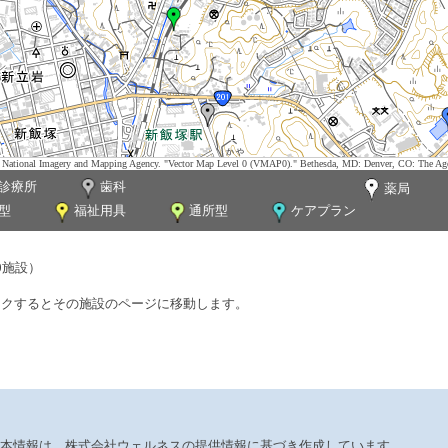
tes. National Imagery and Mapping Agency. "Vector Map Level 0 (VMAP0)." Bethesda, MD: Denver, CO: The Ag
診療所
歯科
薬局
型
福祉用具
通所型
ケアプラン
0施設）
ックするとその施設のページに移動します。
本情報は、株式会社ウェルネスの提供情報に基づき作成しています。