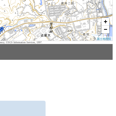
+
−
国土地理院
ency; USGS Information Services, 1997.