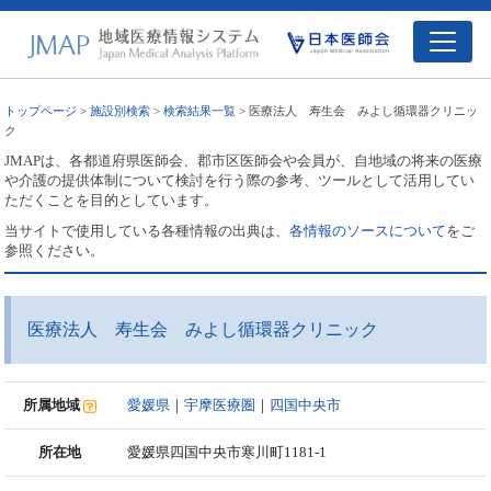
トップページ
>
施設別検索
>
検索結果一覧
> 医療法人 寿生会 みよし循環器クリニッ
ク
JMAPは、各都道府県医師会、郡市区医師会や会員が、自地域の将来の医療
や介護の提供体制について検討を行う際の参考、ツールとして活用してい
ただくことを目的としています。
当サイトで使用している各種情報の出典は、
各情報のソースについて
をご
参照ください。
医療法人 寿生会 みよし循環器クリニック
所属地域
愛媛県
｜
宇摩医療圏
｜
四国中央市
所在地
愛媛県四国中央市寒川町1181-1