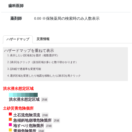
歯科医師
薬剤師
0.00 ※保険薬局の検索時のみ人数表示
災害情報
ハザードマップ
ハザードマップを重ねて表示
表示したい[区域名]を選択（複数選択可）
[表示]をクリック（該当区域が多いと数十秒かかります）
[詳細]で透過率を変更可能
選択区域を変更したり地図を移動したら[表示]を再クリック
洪水浸水想定区域
洪水浸水想定区域
詳細
土砂災害危険個所
土石流危険渓流
詳細
急傾斜地崩壊危険箇所
詳細
地すべり危険箇所
詳細
雪崩危険箇所
詳細