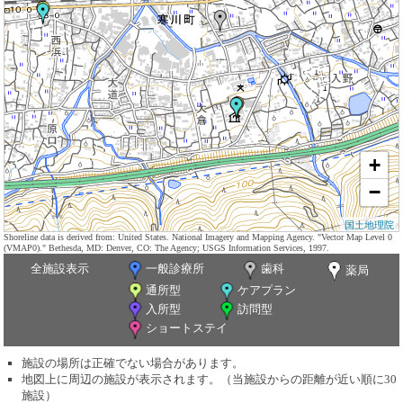
+
−
国土地理院
Shoreline data is derived from: United States. National Imagery and Mapping Agency. "Vector Map Level 0
(VMAP0)." Bethesda, MD: Denver, CO: The Agency; USGS Information Services, 1997.
全施設表示
一般診療所
歯科
薬局
通所型
ケアプラン
入所型
訪問型
ショートステイ
施設の場所は正確でない場合があります。
地図上に周辺の施設が表示されます。（当施設からの距離が近い順に30
施設）