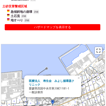
土砂災害警戒区域
急傾斜地の崩壊
詳細
土石流
詳細
地すべり
詳細
ハザードマップを表示する
×
医療法人 寿生会 みよし循環器ク
リニック
愛媛県四国中央市寒川町1181-1
一般診療所