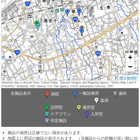
+
−
国土地理院
Shoreline data is derived from: United States. National Imagery and Mapping Agency. "Vector Map Level 0
(VMAP0)." Bethesda, MD: Denver, CO: The Agency; USGS Information Services, 1997.
全施設表示
一般診療所
歯科
病院
薬局
訪問型
通所型
ケアプラン
入所型
特定施設
施設の場所は正確でない場合があります。
地図上に周辺の施設が表示されます。（当施設からの距離が近い順に30