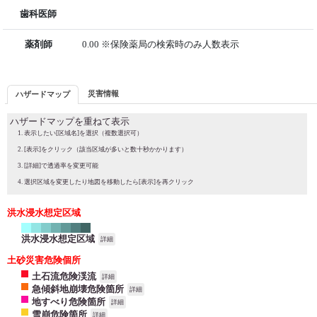
歯科医師
薬剤師
0.00 ※保険薬局の検索時のみ人数表示
災害情報
ハザードマップ
ハザードマップを重ねて表示
表示したい[区域名]を選択（複数選択可）
[表示]をクリック（該当区域が多いと数十秒かかります）
[詳細]で透過率を変更可能
選択区域を変更したり地図を移動したら[表示]を再クリック
洪水浸水想定区域
洪水浸水想定区域
詳細
土砂災害危険個所
土石流危険渓流
詳細
急傾斜地崩壊危険箇所
詳細
地すべり危険箇所
詳細
雪崩危険箇所
詳細