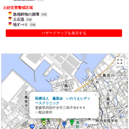
土砂災害警戒区域
急傾斜地の崩壊
詳細
土石流
詳細
地すべり
詳細
ハザードマップを表示する
×
医療法人 薫風会 いのうえレディ
ースクリニック
愛媛県四国中央市三島中央4-4-4
一般診療所