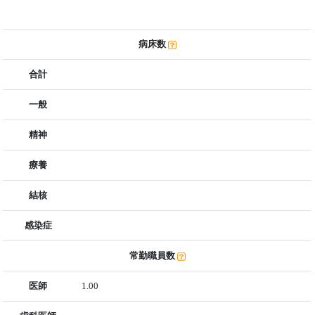
病床数
合計
一般
精神
療養
結核
感染症
常勤職員数
医師
1.00