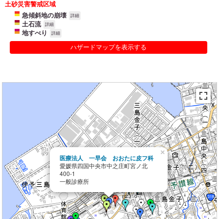
土砂災害警戒区域
急傾斜地の崩壊
詳細
土石流
詳細
地すべり
詳細
ハザードマップを表示する
×
医療法人 一早会 おおたに皮フ科
愛媛県四国中央市中之庄町宮ノ北
400-1
一般診療所