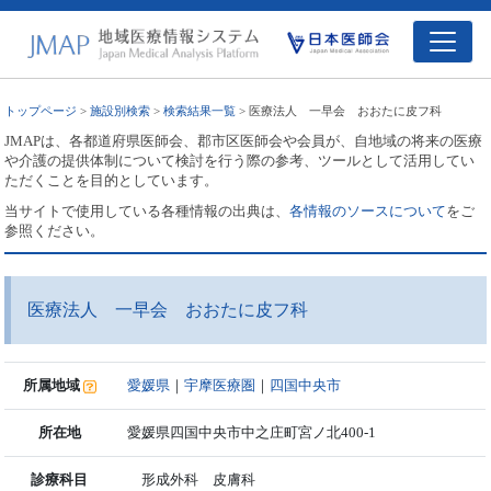
トップページ
>
施設別検索
>
検索結果一覧
> 医療法人 一早会 おおたに皮フ科
JMAPは、各都道府県医師会、郡市区医師会や会員が、自地域の将来の医療
や介護の提供体制について検討を行う際の参考、ツールとして活用してい
ただくことを目的としています。
当サイトで使用している各種情報の出典は、
各情報のソースについて
をご
参照ください。
医療法人 一早会 おおたに皮フ科
所属地域
愛媛県
｜
宇摩医療圏
｜
四国中央市
所在地
愛媛県四国中央市中之庄町宮ノ北400-1
診療科目
形成外科 皮膚科