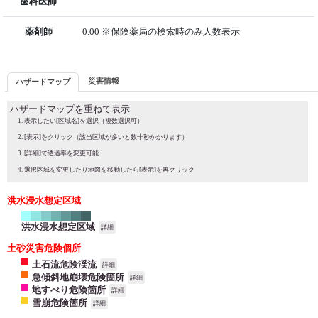
歯科医師
薬剤師
0.00 ※保険薬局の検索時のみ人数表示
災害情報
ハザードマップ
ハザードマップを重ねて表示
表示したい[区域名]を選択（複数選択可）
[表示]をクリック（該当区域が多いと数十秒かかります）
[詳細]で透過率を変更可能
選択区域を変更したり地図を移動したら[表示]を再クリック
洪水浸水想定区域
洪水浸水想定区域
詳細
土砂災害危険個所
土石流危険渓流
詳細
急傾斜地崩壊危険箇所
詳細
地すべり危険箇所
詳細
雪崩危険箇所
詳細