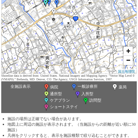
+
−
国土地理院
Shoreline data is derived from: United States. National Imagery and Mapping Agency. "Vector Map Level 0
(VMAP0)." Bethesda, MD: Denver, CO: The Agency; USGS Information Services, 1997.
全施設表示
一般診療所
病院
薬局
通所型
入所型
ケアプラン
訪問型
ショートステイ
施設の場所は正確でない場合があります。
地図上に周辺の施設が表示されます。（当施設からの距離が近い順に30
施設）
凡例をクリックすると、表示を施設種類で絞り込むことができます。