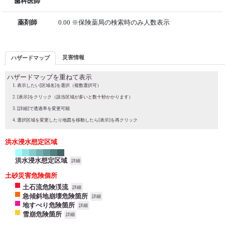
歯科医師
薬剤師
0.00 ※保険薬局の検索時のみ人数表示
災害情報
ハザードマップ
ハザードマップを重ねて表示
表示したい[区域名]を選択（複数選択可）
[表示]をクリック（該当区域が多いと数十秒かかります）
[詳細]で透過率を変更可能
選択区域を変更したり地図を移動したら[表示]を再クリック
洪水浸水想定区域
洪水浸水想定区域
詳細
土砂災害危険個所
土石流危険渓流
詳細
急傾斜地崩壊危険箇所
詳細
地すべり危険箇所
詳細
雪崩危険箇所
詳細