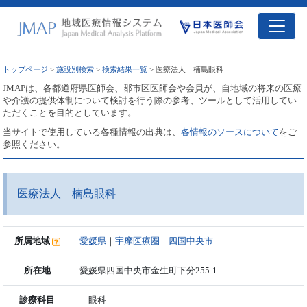
トップページ
>
施設別検索
>
検索結果一覧
> 医療法人 楠島眼科
JMAPは、各都道府県医師会、郡市区医師会や会員が、自地域の将来の医療
や介護の提供体制について検討を行う際の参考、ツールとして活用してい
ただくことを目的としています。
当サイトで使用している各種情報の出典は、
各情報のソースについて
をご
参照ください。
医療法人 楠島眼科
所属地域
愛媛県
｜
宇摩医療圏
｜
四国中央市
所在地
愛媛県四国中央市金生町下分255-1
診療科目
眼科