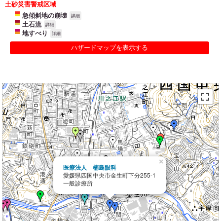
土砂災害警戒区域
急傾斜地の崩壊
詳細
土石流
詳細
地すべり
詳細
ハザードマップを表示する
×
医療法人 楠島眼科
愛媛県四国中央市金生町下分255-1
一般診療所