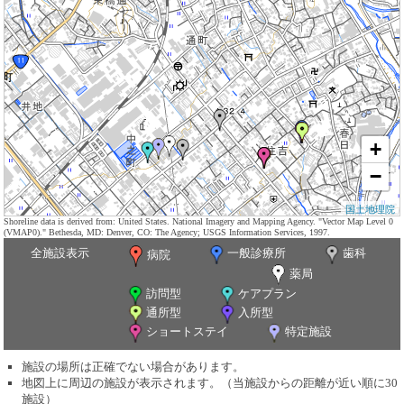
+
−
国土地理院
Shoreline data is derived from: United States. National Imagery and Mapping Agency. "Vector Map Level 0
(VMAP0)." Bethesda, MD: Denver, CO: The Agency; USGS Information Services, 1997.
全施設表示
一般診療所
歯科
病院
薬局
訪問型
ケアプラン
通所型
入所型
ショートステイ
特定施設
施設の場所は正確でない場合があります。
地図上に周辺の施設が表示されます。（当施設からの距離が近い順に30
施設）