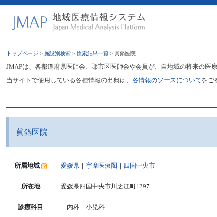
トップページ
>
施設別検索
>
検索結果一覧
> 眞鍋医院
JMAPは、各都道府県医師会、郡市区医師会や会員が、自地域の将来の医
当サイトで使用している各種情報の出典は、
各情報のソースについて
をご
眞鍋医院
所属地域
愛媛県
｜
宇摩医療圏
｜
四国中央市
所在地
愛媛県四国中央市川之江町1297
診療科目
内科 小児科