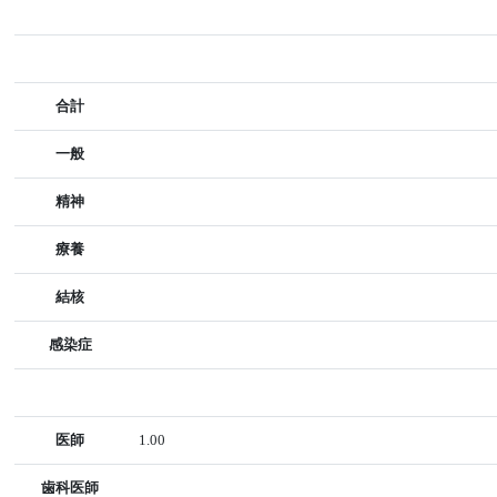
合計
一般
精神
療養
結核
感染症
医師
1.00
歯科医師