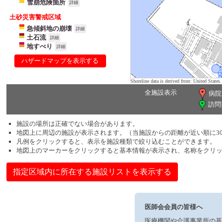
雪崩危険箇所
詳細
土砂災害警戒区域
急傾斜地の崩壊
詳細
土石流
詳細
地すべり
詳細
ハザードマップを表示する
Shoreline data is derived from: United Sta
全施設表示
病院
訪問
施設の場所は正確でない場合があります。
地図上に周辺の施設が表示されます。（当施設からの距離が近い順に3
凡例をクリックすると、表示を施設種類で絞り込むことができます。
地図上のマーカーをクリックすると基本情報が表示され、名称をクリ
指定区域内に所在する施設リストを表示する
医師会会員の皆様へ
医療機関や介護事業所の基