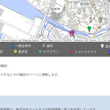
tes. National Imagery and Mapping Agency. "Vector Map Level 0 (VMAP0)." Bethesda, MD: Denver, CO: The Ag
一般診療所
歯科
薬
型
通所型
ケアプラン
ショートステイ
0施設）
ックするとその施設のページに移動します。
本情報は、株式会社ウェルネスの提供情報に基づき作成しています。