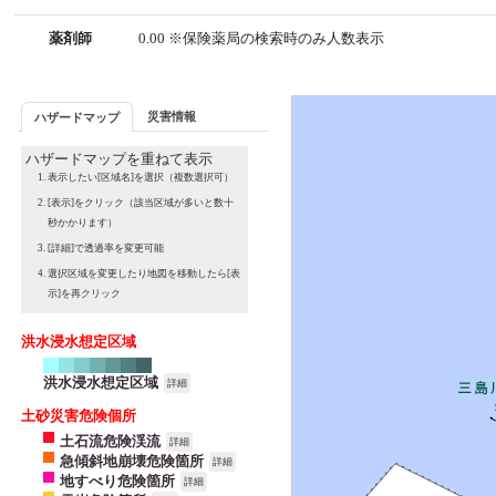
薬剤師
0.00 ※保険薬局の検索時のみ人数表示
災害情報
ハザードマップ
ハザードマップを重ねて表示
表示したい[区域名]を選択（複数選択可）
[表示]をクリック（該当区域が多いと数十
秒かかります）
[詳細]で透過率を変更可能
選択区域を変更したり地図を移動したら[表
示]を再クリック
洪水浸水想定区域
洪水浸水想定区域
詳細
土砂災害危険個所
土石流危険渓流
詳細
急傾斜地崩壊危険箇所
詳細
地すべり危険箇所
詳細