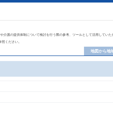
療や介護の提供体制について検討を行う際の参考、ツールとして活用していた
参照ください。
地図から地