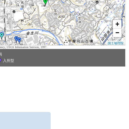
+
−
国土地理院
ency; USGS Information Services, 1997.
局
入所型