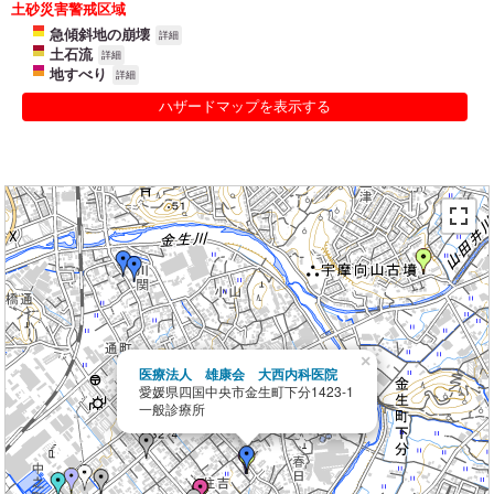
土砂災害警戒区域
急傾斜地の崩壊
詳細
土石流
詳細
地すべり
詳細
ハザードマップを表示する
×
医療法人 雄康会 大西内科医院
愛媛県四国中央市金生町下分1423-1
一般診療所