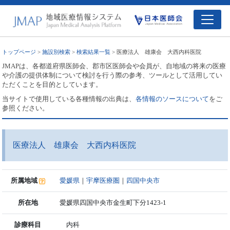
トップページ
>
施設別検索
>
検索結果一覧
> 医療法人 雄康会 大西内科医院
JMAPは、各都道府県医師会、郡市区医師会や会員が、自地域の将来の医療
や介護の提供体制について検討を行う際の参考、ツールとして活用してい
ただくことを目的としています。
当サイトで使用している各種情報の出典は、
各情報のソースについて
をご
参照ください。
医療法人 雄康会 大西内科医院
所属地域
愛媛県
｜
宇摩医療圏
｜
四国中央市
所在地
愛媛県四国中央市金生町下分1423-1
診療科目
内科