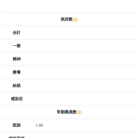
病床数
合計
一般
精神
療養
結核
感染症
常勤職員数
医師
1.00