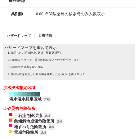
歯科医師
薬剤師
0.00 ※保険薬局の検索時のみ人数表示
災害情報
ハザードマップ
ハザードマップを重ねて表示
表示したい[区域名]を選択（複数選択可）
[表示]をクリック（該当区域が多いと数十秒かかります）
[詳細]で透過率を変更可能
選択区域を変更したり地図を移動したら[表示]を再クリック
洪水浸水想定区域
洪水浸水想定区域
詳細
土砂災害危険個所
土石流危険渓流
詳細
急傾斜地崩壊危険箇所
詳細
地すべり危険箇所
詳細
雪崩危険箇所
詳細