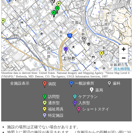
+
−
国土地理院
Shoreline data is derived from: United States. National Imagery and Mapping Agency. "Vector Map Level 0
(VMAP0)." Bethesda, MD: Denver, CO: The Agency; USGS Information Services, 1997.
全施設表示
一般診療所
歯科
病院
薬局
訪問型
ケアプラン
通所型
入所型
福祉用具
ショートステイ
特定施設
施設の場所は正確でない場合があります。
地図上に周辺の施設が表示されます。（当施設からの距離が近い順に30