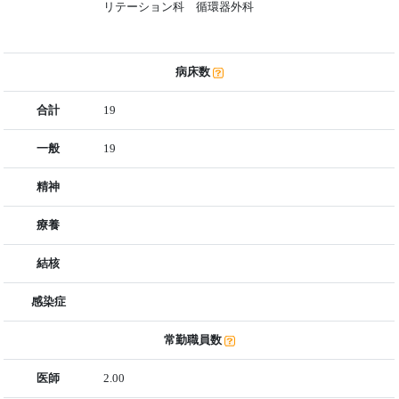
リテーション科 循環器外科
病床数
合計
19
一般
19
精神
療養
結核
感染症
常勤職員数
医師
2.00