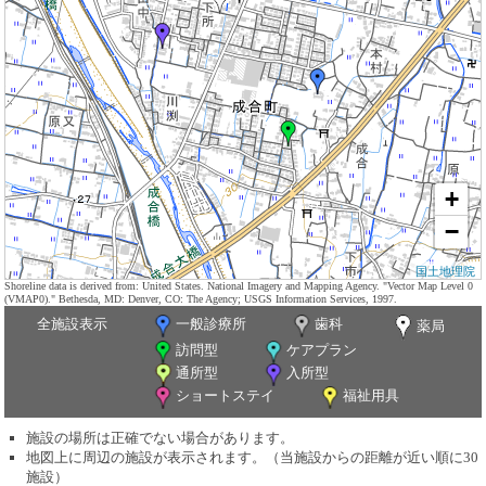
+
−
国土地理院
Shoreline data is derived from: United States. National Imagery and Mapping Agency. "Vector Map Level 0
(VMAP0)." Bethesda, MD: Denver, CO: The Agency; USGS Information Services, 1997.
全施設表示
一般診療所
歯科
薬局
訪問型
ケアプラン
通所型
入所型
ショートステイ
福祉用具
施設の場所は正確でない場合があります。
地図上に周辺の施設が表示されます。（当施設からの距離が近い順に30
施設）