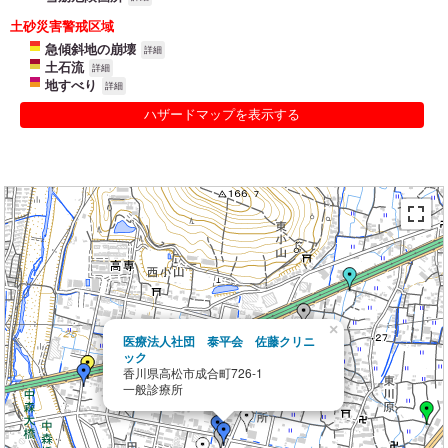
土砂災害警戒区域
急傾斜地の崩壊
詳細
土石流
詳細
地すべり
詳細
ハザードマップを表示する
×
医療法人社団 泰平会 佐藤クリニ
ック
香川県高松市成合町726-1
一般診療所