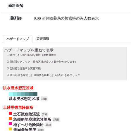
歯科医師
薬剤師
0.00 ※保険薬局の検索時のみ人数表示
災害情報
ハザードマップ
ハザードマップを重ねて表示
表示したい[区域名]を選択（複数選択可）
[表示]をクリック（該当区域が多いと数十秒かかります）
[詳細]で透過率を変更可能
選択区域を変更したり地図を移動したら[表示]を再クリック
洪水浸水想定区域
洪水浸水想定区域
詳細
土砂災害危険個所
土石流危険渓流
詳細
急傾斜地崩壊危険箇所
詳細
地すべり危険箇所
詳細
雪崩危険箇所
詳細