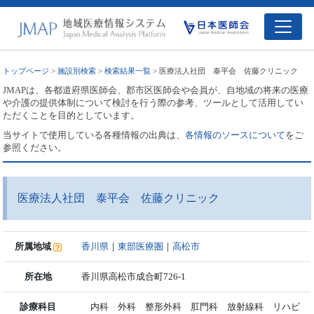
トップページ
>
施設別検索
>
検索結果一覧
> 医療法人社団 泰平会 佐藤クリニック
JMAPは、各都道府県医師会、郡市区医師会や会員が、自地域の将来の医療
や介護の提供体制について検討を行う際の参考、ツールとして活用してい
ただくことを目的としています。
当サイトで使用している各種情報の出典は、
各情報のソースについて
をご
参照ください。
医療法人社団 泰平会 佐藤クリニック
所属地域
香川県
｜
東部医療圏
｜
高松市
所在地
香川県高松市成合町726-1
診療科目
内科 外科 整形外科 肛門科 放射線科 リハビ