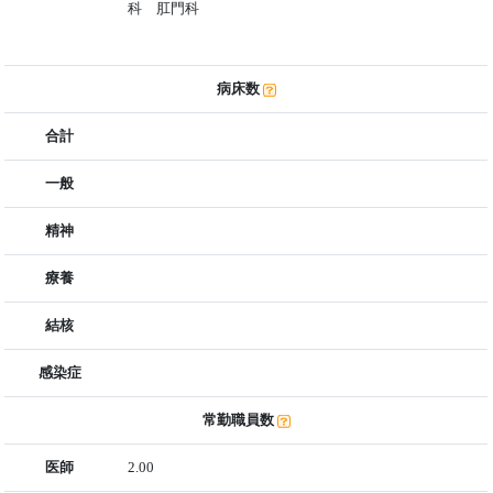
科 肛門科
病床数
合計
一般
精神
療養
結核
感染症
常勤職員数
医師
2.00