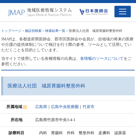
トップページ
>
施設別検索
>
検索結果一覧
> 医療法人社団 城原胃腸科整形外科
JMAPは、各都道府県医師会、郡市区医師会や会員が、自地域の将来の医療
や介護の提供体制について検討を行う際の参考、ツールとして活用してい
ただくことを目的としています。
当サイトで使用している各種情報の出典は、
各情報のソースについて
をご
参照ください。
医療法人社団 城原胃腸科整形外科
所属地域
広島県
｜
広島中央医療圏
｜
竹原市
所在地
広島県竹原市中央3-4-1
診療科目
内科 胃腸科 外科 整形外科 皮膚科 泌尿器