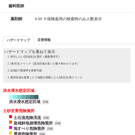
歯科医師
薬剤師
0.00 ※保険薬局の検索時のみ人数表示
災害情報
ハザードマップ
ハザードマップを重ねて表示
表示したい[区域名]を選択（複数選択可）
[表示]をクリック（該当区域が多いと数十秒かかります）
[詳細]で透過率を変更可能
選択区域を変更したり地図を移動したら[表示]を再クリック
洪水浸水想定区域
洪水浸水想定区域
詳細
土砂災害危険個所
土石流危険渓流
詳細
急傾斜地崩壊危険箇所
詳細
地すべり危険箇所
詳細
雪崩危険箇所
詳細