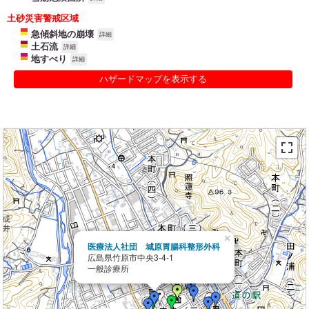
土砂災害警戒区域
急傾斜地の崩壊
詳細
土石流
詳細
地すべり
詳細
ハザードマップを表示する
×
医療法人社団 城原胃腸科整形外科
広島県竹原市中央3-4-1
一般診療所