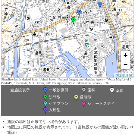
+
−
国土地理院
Shoreline data is derived from: United States. National Imagery and Mapping Agency. "Vector Map Level 0
(VMAP0)." Bethesda, MD: Denver, CO: The Agency; USGS Information Services, 1997.
全施設表示
一般診療所
歯科
薬局
訪問型
通所型
ケアプラン
ショートステイ
入所型
施設の場所は正確でない場合があります。
地図上に周辺の施設が表示されます。（当施設からの距離が近い順に30
施設）