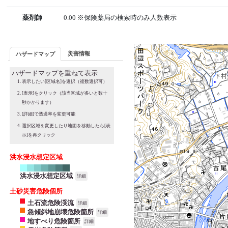
薬剤師
0.00 ※保険薬局の検索時のみ人数表示
災害情報
ハザードマップ
ハザードマップを重ねて表示
表示したい[区域名]を選択（複数選択可）
[表示]をクリック（該当区域が多いと数十
秒かかります）
[詳細]で透過率を変更可能
選択区域を変更したり地図を移動したら[表
示]を再クリック
洪水浸水想定区域
洪水浸水想定区域
詳細
土砂災害危険個所
土石流危険渓流
詳細
急傾斜地崩壊危険箇所
詳細
地すべり危険箇所
詳細