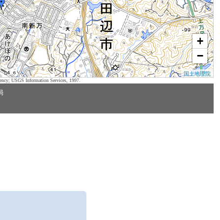
+
−
国土地理院
ency; USGS Information Services, 1997.
局