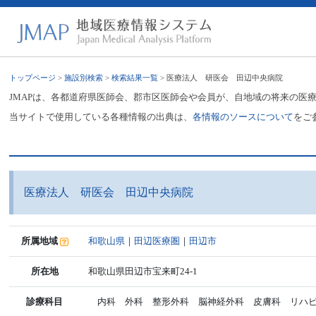
トップページ
>
施設別検索
>
検索結果一覧
> 医療法人 研医会 田辺中央病院
JMAPは、各都道府県医師会、郡市区医師会や会員が、自地域の将来の医
当サイトで使用している各種情報の出典は、
各情報のソースについて
をご
医療法人 研医会 田辺中央病院
所属地域
和歌山県
｜
田辺医療圏
｜
田辺市
所在地
和歌山県田辺市宝来町24-1
診療科目
内科 外科 整形外科 脳神経外科 皮膚科 リハビ