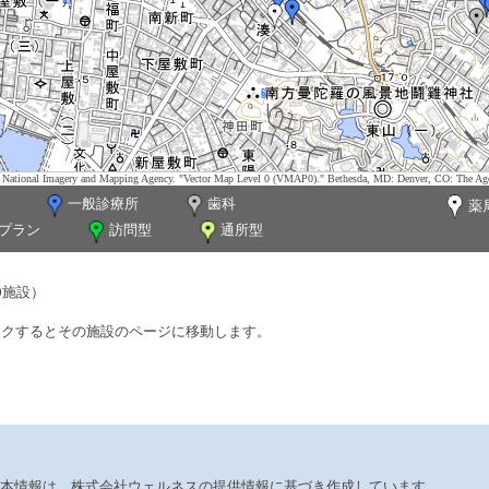
tes. National Imagery and Mapping Agency. "Vector Map Level 0 (VMAP0)." Bethesda, MD: Denver, CO: The Ag
一般診療所
歯科
薬
プラン
訪問型
通所型
0施設）
ックするとその施設のページに移動します。
本情報は、株式会社ウェルネスの提供情報に基づき作成しています。