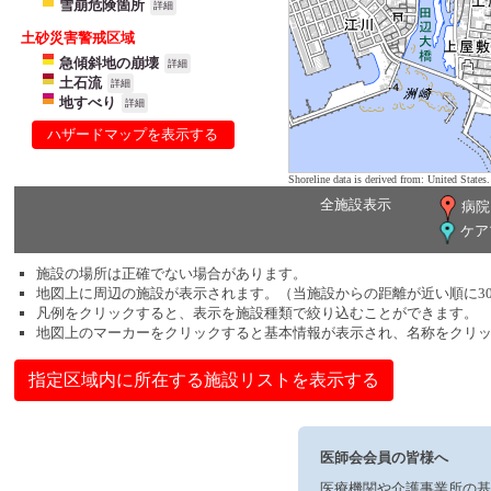
雪崩危険箇所
詳細
土砂災害警戒区域
急傾斜地の崩壊
詳細
土石流
詳細
地すべり
詳細
ハザードマップを表示する
Shoreline data is derived from: United Sta
全施設表示
病院
ケア
施設の場所は正確でない場合があります。
地図上に周辺の施設が表示されます。（当施設からの距離が近い順に3
凡例をクリックすると、表示を施設種類で絞り込むことができます。
地図上のマーカーをクリックすると基本情報が表示され、名称をクリ
指定区域内に所在する施設リストを表示する
医師会会員の皆様へ
医療機関や介護事業所の基