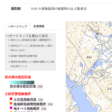
薬剤師
0.00 ※保険薬局の検索時のみ人数表示
災害情報
ハザードマップ
ハザードマップを重ねて表示
表示したい[区域名]を選択（複数選択可）
[表示]をクリック（該当区域が多いと数十
秒かかります）
[詳細]で透過率を変更可能
選択区域を変更したり地図を移動したら[表
示]を再クリック
洪水浸水想定区域
洪水浸水想定区域
詳細
土砂災害危険個所
土石流危険渓流
詳細
急傾斜地崩壊危険箇所
詳細
地すべり危険箇所
詳細