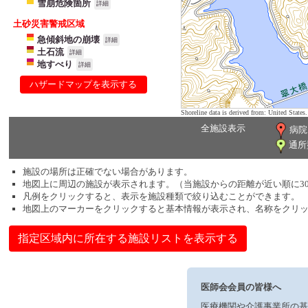
雪崩危険箇所
詳細
土砂災害警戒区域
急傾斜地の崩壊
詳細
土石流
詳細
地すべり
詳細
ハザードマップを表示する
Shoreline data is derived from: United Sta
全施設表示
病院
通所
施設の場所は正確でない場合があります。
地図上に周辺の施設が表示されます。（当施設からの距離が近い順に3
凡例をクリックすると、表示を施設種類で絞り込むことができます。
地図上のマーカーをクリックすると基本情報が表示され、名称をクリ
指定区域内に所在する施設リストを表示する
医師会会員の皆様へ
医療機関や介護事業所の基