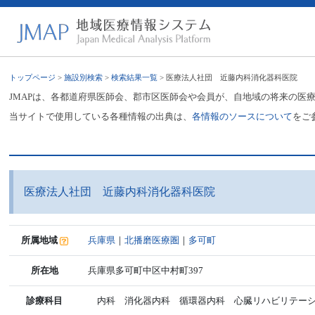
トップページ
>
施設別検索
>
検索結果一覧
> 医療法人社団 近藤内科消化器科医院
JMAPは、各都道府県医師会、郡市区医師会や会員が、自地域の将来の医
当サイトで使用している各種情報の出典は、
各情報のソースについて
をご
医療法人社団 近藤内科消化器科医院
所属地域
兵庫県
｜
北播磨医療圏
｜
多可町
所在地
兵庫県多可町中区中村町397
診療科目
内科 消化器内科 循環器内科 心臓リハビリテー