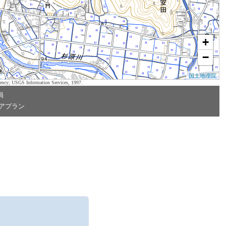
+
−
国土地理院
ency; USGS Information Services, 1997.
局
アプラン