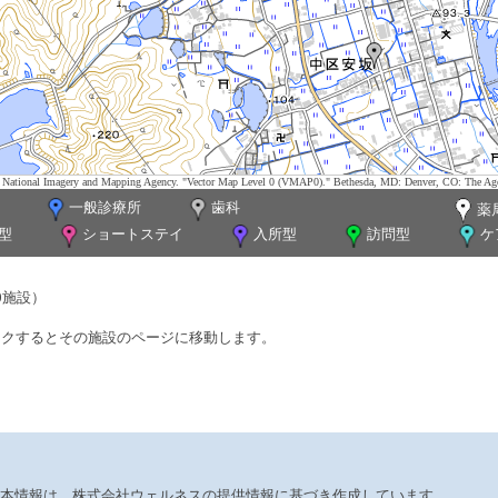
tes. National Imagery and Mapping Agency. "Vector Map Level 0 (VMAP0)." Bethesda, MD: Denver, CO: The Ag
一般診療所
歯科
薬
型
ショートステイ
入所型
訪問型
ケ
0施設）
ックするとその施設のページに移動します。
本情報は、株式会社ウェルネスの提供情報に基づき作成しています。