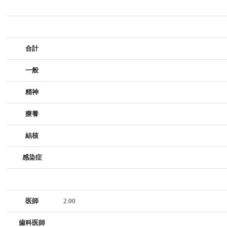
合計
一般
精神
療養
結核
感染症
医師
2.00
歯科医師