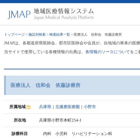
トップページ
>
施設別検索
>
検索結果一覧
> 医療法人 信和会 依藤診療所
JMAPは、各都道府県医師会、郡市区医師会や会員が、自地域の将来の医
当サイトで使用している各種情報の出典は、
各情報のソースについて
をご
医療法人 信和会 依藤診療所
所属地域
兵庫県
｜
北播磨医療圏
｜
小野市
所在地
兵庫県小野市本町254-1
診療科目
内科 小児科 リハビリテーション科