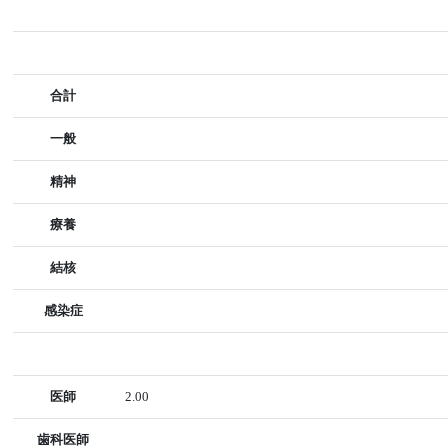
合計
一般
精神
療養
結核
感染症
医師
2.00
歯科医師