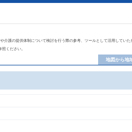
療や介護の提供体制について検討を行う際の参考、ツールとして活用していた
参照ください。
地図から地