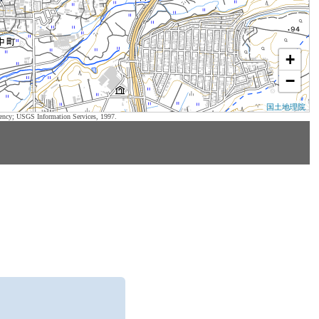
+
−
国土地理院
ency; USGS Information Services, 1997.