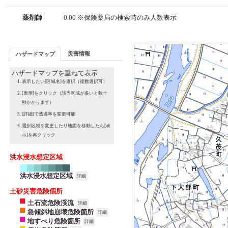
薬剤師
0.00 ※保険薬局の検索時のみ人数表示
災害情報
ハザードマップ
ハザードマップを重ねて表示
表示したい[区域名]を選択（複数選択可）
[表示]をクリック（該当区域が多いと数十
秒かかります）
[詳細]で透過率を変更可能
選択区域を変更したり地図を移動したら[表
示]を再クリック
洪水浸水想定区域
洪水浸水想定区域
詳細
土砂災害危険個所
土石流危険渓流
詳細
急傾斜地崩壊危険箇所
詳細
地すべり危険箇所
詳細