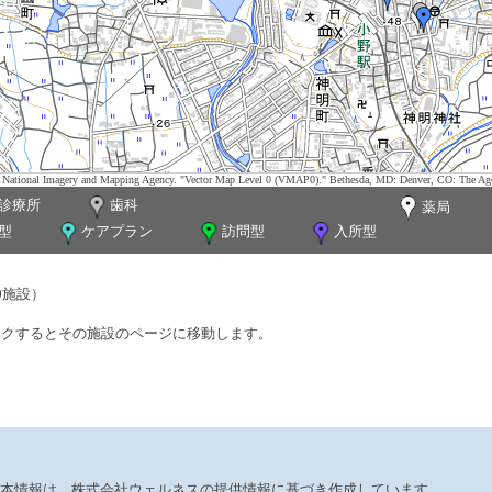
tes. National Imagery and Mapping Agency. "Vector Map Level 0 (VMAP0)." Bethesda, MD: Denver, CO: The Ag
診療所
歯科
薬局
型
ケアプラン
訪問型
入所型
0施設）
ックするとその施設のページに移動します。
本情報は、株式会社ウェルネスの提供情報に基づき作成しています。