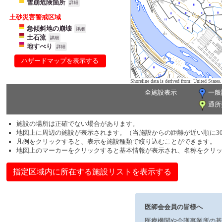
雪崩危険箇所
詳細
土砂災害警戒区域
急傾斜地の崩壊
詳細
土石流
詳細
地すべり
詳細
ハザードマップを表示する
Shoreline data is derived from: United Sta
全施設表示
一般
通所
施設の場所は正確でない場合があります。
地図上に周辺の施設が表示されます。（当施設からの距離が近い順に3
凡例をクリックすると、表示を施設種類で絞り込むことができます。
地図上のマーカーをクリックすると基本情報が表示され、名称をクリ
指定区域内に所在する施設リストを表示する
医師会会員の皆様へ
医療機関や介護事業所の基