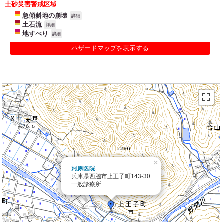
土砂災害警戒区域
急傾斜地の崩壊
詳細
土石流
詳細
地すべり
詳細
ハザードマップを表示する
×
河原医院
兵庫県西脇市上王子町143-30
一般診療所