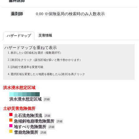
歯科医師
薬剤師
0.00 ※保険薬局の検索時のみ人数表示
災害情報
ハザードマップ
ハザードマップを重ねて表示
表示したい[区域名]を選択（複数選択可）
[表示]をクリック（該当区域が多いと数十秒かかります）
[詳細]で透過率を変更可能
選択区域を変更したり地図を移動したら[表示]を再クリック
洪水浸水想定区域
洪水浸水想定区域
詳細
土砂災害危険個所
土石流危険渓流
詳細
急傾斜地崩壊危険箇所
詳細
地すべり危険箇所
詳細
雪崩危険箇所
詳細