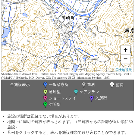
+
−
国土地理院
Shoreline data is derived from: United States. National Imagery and Mapping Agency. "Vector Map Level 0
(VMAP0)." Bethesda, MD: Denver, CO: The Agency; USGS Information Services, 1997.
全施設表示
一般診療所
歯科
薬局
通所型
ケアプラン
ショートステイ
入所型
訪問型
施設の場所は正確でない場合があります。
地図上に周辺の施設が表示されます。（当施設からの距離が近い順に30
施設）
凡例をクリックすると、表示を施設種類で絞り込むことができます。