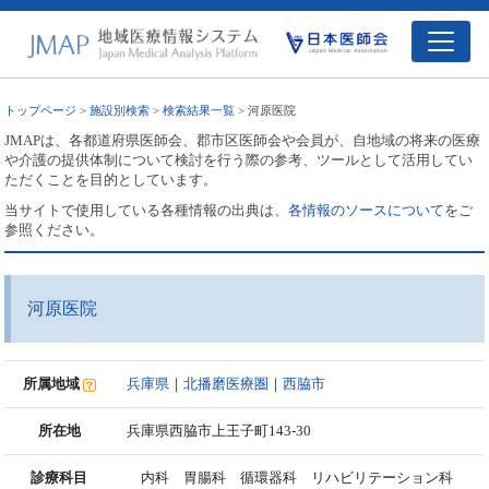
トップページ
>
施設別検索
>
検索結果一覧
> 河原医院
JMAPは、各都道府県医師会、郡市区医師会や会員が、自地域の将来の医療
や介護の提供体制について検討を行う際の参考、ツールとして活用してい
ただくことを目的としています。
当サイトで使用している各種情報の出典は、
各情報のソースについて
をご
参照ください。
河原医院
所属地域
兵庫県
｜
北播磨医療圏
｜
西脇市
所在地
兵庫県西脇市上王子町143-30
診療科目
内科 胃腸科 循環器科 リハビリテーション科