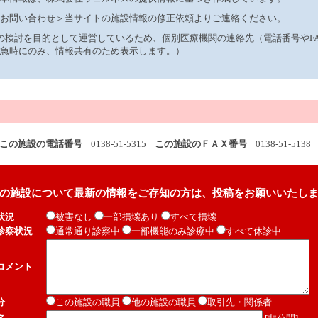
お問い合わせ＞当サイトの施設情報の修正依頼よりご連絡ください。
制の検討を目的として運営しているため、個別医療機関の連絡先（電話番号やF
急時にのみ、情報共有のため表示します。）
この施設の電話番号
0138-51-5315
この施設のＦＡＸ番号
0138-51-5138
の施設について最新の情報をご存知の方は、投稿をお願いいたし
状況
被害なし
一部損壊あり
すべて損壊
診察状況
通常通り診察中
一部機能のみ診療中
すべて休診中
コメント
分
この施設の職員
他の施設の職員
取引先・関係者