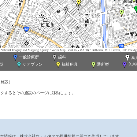
tes. National Imagery and Mapping Agency. "Vector Map Level 0 (VMAP0)." Bethesda, MD: Denver, CO: The Ag
一般診療所
歯科
薬
型
ケアプラン
福祉用具
通所型
入所
0施設）
ックするとその施設のページに移動します。
本情報は、株式会社ウェルネスの提供情報に基づき作成しています。