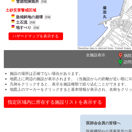
雪崩危険箇所
詳細
土砂災害警戒区域
急傾斜地の崩壊
詳細
土石流
詳細
地すべり
詳細
ハザードマップを表示する
Shoreline data is derived from: United Sta
全施設表示
病院
訪問
施設の場所は正確でない場合があります。
地図上に周辺の施設が表示されます。（当施設からの距離が近い順に3
凡例をクリックすると、表示を施設種類で絞り込むことができます。
地図上のマーカーをクリックすると基本情報が表示され、名称をクリ
指定区域内に所在する施設リストを表示する
医師会会員の皆様へ
医療機関や介護事業所の基