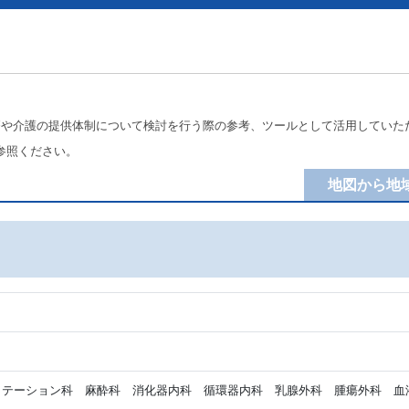
療や介護の提供体制について検討を行う際の参考、ツールとして活用していた
参照ください。
地図から地
テーション科 麻酔科 消化器内科 循環器内科 乳腺外科 腫瘍外科 血