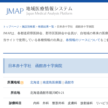
トップページ
>
施設別検索
>
検索結果一覧
> 日本赤十字社 函館赤十字病院
JMAPは、各都道府県医師会、郡市区医師会や会員が、自地域の将来の医
当サイトで使用している各種情報の出典は、
各情報のソースについて
をご
日本赤十字社 函館赤十字病院
所属地域
北海道
｜
南渡島医療圏
｜
函館市
所在地
北海道函館市堀川町6-21
診療科目
内科 外科 整形外科 皮膚科 放射線科 リハビリ