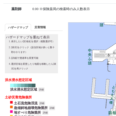
薬剤師
0.00 ※保険薬局の検索時のみ人数表示
災害情報
ハザードマップ
ハザードマップを重ねて表示
表示したい[区域名]を選択（複数選択可）
[表示]をクリック（該当区域が多いと数十
秒かかります）
[詳細]で透過率を変更可能
選択区域を変更したり地図を移動したら[表
示]を再クリック
洪水浸水想定区域
洪水浸水想定区域
詳細
土砂災害危険個所
土石流危険渓流
詳細
急傾斜地崩壊危険箇所
詳細
地すべり危険箇所
詳細