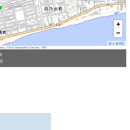
+
−
国土地理院
ency; USGS Information Services, 1997.
局
型