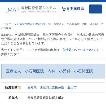
トップページ
>
施設別検索
>
検索結果一覧
> 医療法人 小石川医院 内科・小児科 小
石川医院
JMAPは、各都道府県医師会、郡市区医師会や会員が、自地域の将来の医療
や介護の提供体制について検討を行う際の参考、ツールとして活用してい
ただくことを目的としています。
当サイトで使用している各種情報の出典は、
各情報のソースについて
をご
参照ください。
医療法人 小石川医院 内科・小児科 小石川医院
所属地域
愛知県
｜
西三河北部医療圏
｜
豊田市
所在地
愛知県豊田市足助町本町24