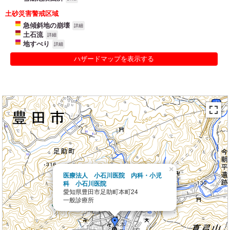
土砂災害警戒区域
急傾斜地の崩壊
詳細
土石流
詳細
地すべり
詳細
ハザードマップを表示する
×
医療法人 小石川医院 内科・小児
科 小石川医院
愛知県豊田市足助町本町24
一般診療所