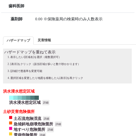
歯科医師
薬剤師
0.00 ※保険薬局の検索時のみ人数表示
災害情報
ハザードマップ
ハザードマップを重ねて表示
表示したい[区域名]を選択（複数選択可）
[表示]をクリック（該当区域が多いと数十秒かかります）
[詳細]で透過率を変更可能
選択区域を変更したり地図を移動したら[表示]を再クリック
洪水浸水想定区域
洪水浸水想定区域
詳細
土砂災害危険個所
土石流危険渓流
詳細
急傾斜地崩壊危険箇所
詳細
地すべり危険箇所
詳細
雪崩危険箇所
詳細