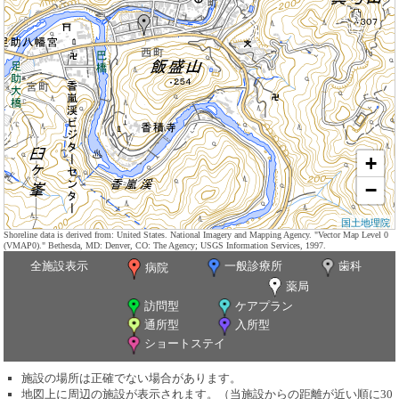
+
−
国土地理院
Shoreline data is derived from: United States. National Imagery and Mapping Agency. "Vector Map Level 0
(VMAP0)." Bethesda, MD: Denver, CO: The Agency; USGS Information Services, 1997.
全施設表示
一般診療所
歯科
病院
薬局
訪問型
ケアプラン
通所型
入所型
ショートステイ
施設の場所は正確でない場合があります。
地図上に周辺の施設が表示されます。（当施設からの距離が近い順に30