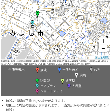
+
−
国土地理院
Shoreline data is derived from: United States. National Imagery and Mapping Agency. "Vector Map Level 0
(VMAP0)." Bethesda, MD: Denver, CO: The Agency; USGS Information Services, 1997.
全施設表示
一般診療所
歯科
病院
薬局
訪問型
通所型
ケアプラン
入所型
ショートステイ
施設の場所は正確でない場合があります。
地図上に周辺の施設が表示されます。（当施設からの距離が近い順に30
施設）