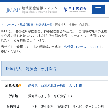
トップページ
>
施設別検索
>
検索結果一覧
> 医療法人 清源会 永井医院
JMAPは、各都道府県医師会、郡市区医師会や会員が、自地域の将来の医療
や介護の提供体制について検討を行う際の参考、ツールとして活用してい
ただくことを目的としています。
当サイトで使用している各種情報の出典は、
各情報のソースについて
をご
参照ください。
医療法人 清源会 永井医院
所属地域
愛知県
｜
西三河北部医療圏
｜
みよし市
所在地
愛知県みよし市三好町弥栄11-4
診療科目
内科 消化器科 循環器科 リハビリテーション科