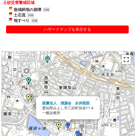
土砂災害警戒区域
急傾斜地の崩壊
詳細
土石流
詳細
地すべり
詳細
ハザードマップを表示する
×
医療法人 清源会 永井医院
愛知県みよし市三好町弥栄11-4
一般診療所