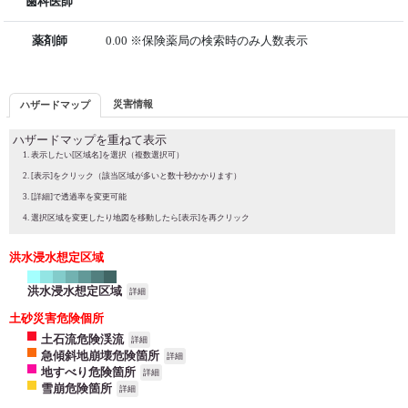
歯科医師
薬剤師
0.00 ※保険薬局の検索時のみ人数表示
災害情報
ハザードマップ
ハザードマップを重ねて表示
表示したい[区域名]を選択（複数選択可）
[表示]をクリック（該当区域が多いと数十秒かかります）
[詳細]で透過率を変更可能
選択区域を変更したり地図を移動したら[表示]を再クリック
洪水浸水想定区域
洪水浸水想定区域
詳細
土砂災害危険個所
土石流危険渓流
詳細
急傾斜地崩壊危険箇所
詳細
地すべり危険箇所
詳細
雪崩危険箇所
詳細