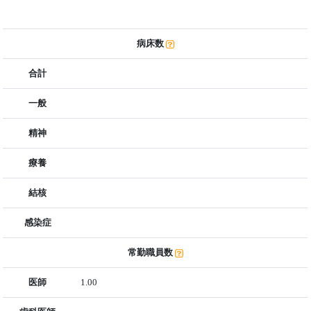
病床数
合計
一般
精神
療養
結核
感染症
常勤職員数
医師
1.00