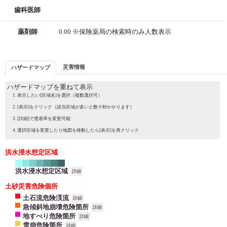
歯科医師
薬剤師
0.00 ※保険薬局の検索時のみ人数表示
災害情報
ハザードマップ
ハザードマップを重ねて表示
表示したい[区域名]を選択（複数選択可）
[表示]をクリック（該当区域が多いと数十秒かかります）
[詳細]で透過率を変更可能
選択区域を変更したり地図を移動したら[表示]を再クリック
洪水浸水想定区域
洪水浸水想定区域
詳細
土砂災害危険個所
土石流危険渓流
詳細
急傾斜地崩壊危険箇所
詳細
地すべり危険箇所
詳細
雪崩危険箇所
詳細