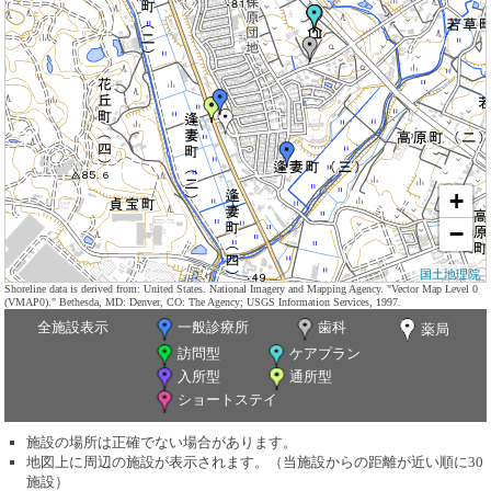
+
−
国土地理院
Shoreline data is derived from: United States. National Imagery and Mapping Agency. "Vector Map Level 0
(VMAP0)." Bethesda, MD: Denver, CO: The Agency; USGS Information Services, 1997.
全施設表示
一般診療所
歯科
薬局
訪問型
ケアプラン
入所型
通所型
ショートステイ
施設の場所は正確でない場合があります。
地図上に周辺の施設が表示されます。（当施設からの距離が近い順に30
施設）