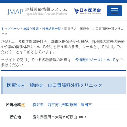
トップページ
>
施設別検索
>
検索結果一覧
> 医療法人 鳩睦会 山口胃腸科外科クリニ
ック
JMAPは、各都道府県医師会、郡市区医師会や会員が、自地域の将来の医療
や介護の提供体制について検討を行う際の参考、ツールとして活用してい
ただくことを目的としています。
当サイトで使用している各種情報の出典は、
各情報のソースについて
をご
参照ください。
医療法人 鳩睦会 山口胃腸科外科クリニック
所属地域
愛知県
｜
西三河北部医療圏
｜
豊田市
所在地
愛知県豊田市大清水町原山108-3