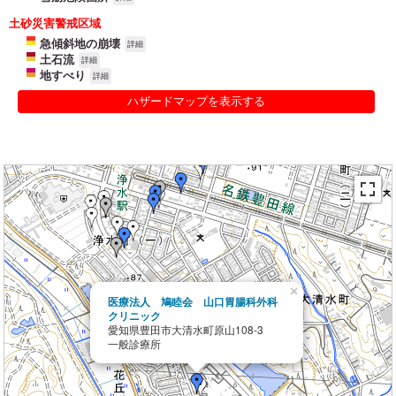
土砂災害警戒区域
急傾斜地の崩壊
詳細
土石流
詳細
地すべり
詳細
ハザードマップを表示する
×
医療法人 鳩睦会 山口胃腸科外科
クリニック
愛知県豊田市大清水町原山108-3
一般診療所