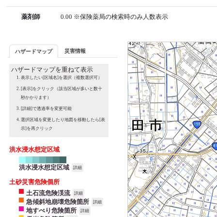
薬剤師
0.00 ※保険薬局の検索時のみ人数表示
災害情報
ハザードマップ
ハザードマップを重ねて表示
表示したい[区域名]を選択（複数選択可）
[表示]をクリック（該当区域が多いと数十
秒かかります）
[詳細]で透過率を変更可能
選択区域を変更したり地図を移動したら[表
示]を再クリック
洪水浸水想定区域
洪水浸水想定区域
詳細
土砂災害危険個所
土石流危険渓流
詳細
急傾斜地崩壊危険箇所
詳細
地すべり危険箇所
詳細