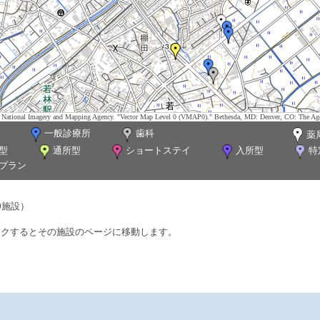
tes. National Imagery and Mapping Agency. "Vector Map Level 0 (VMAP0)." Bethesda, MD: Denver, CO: The Ag
一般診療所
歯科
薬
型
通所型
ショートステイ
入所型
特
プラン
0施設）
ックするとその施設のページに移動します。