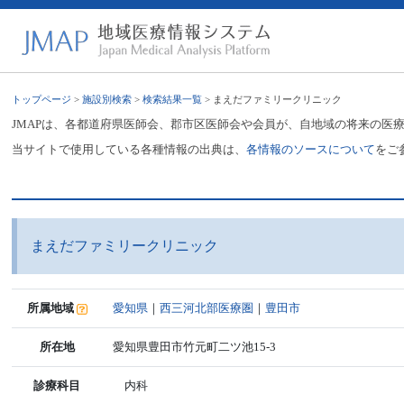
トップページ
>
施設別検索
>
検索結果一覧
> まえだファミリークリニック
JMAPは、各都道府県医師会、郡市区医師会や会員が、自地域の将来の医
当サイトで使用している各種情報の出典は、
各情報のソースについて
をご
まえだファミリークリニック
所属地域
愛知県
｜
西三河北部医療圏
｜
豊田市
所在地
愛知県豊田市竹元町二ツ池15-3
診療科目
内科