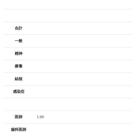
合計
一般
精神
療養
結核
感染症
医師
1.00
歯科医師