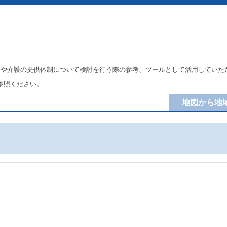
療や介護の提供体制について検討を行う際の参考、ツールとして活用していた
参照ください。
地図から地