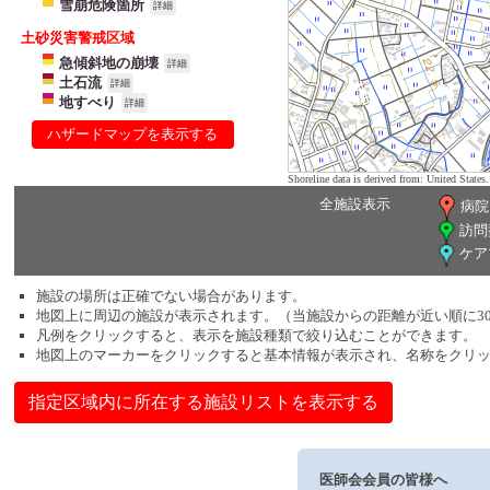
雪崩危険箇所
詳細
土砂災害警戒区域
急傾斜地の崩壊
詳細
土石流
詳細
地すべり
詳細
ハザードマップを表示する
Shoreline data is derived from: United Sta
全施設表示
病院
訪問
ケア
施設の場所は正確でない場合があります。
地図上に周辺の施設が表示されます。（当施設からの距離が近い順に3
凡例をクリックすると、表示を施設種類で絞り込むことができます。
地図上のマーカーをクリックすると基本情報が表示され、名称をクリ
指定区域内に所在する施設リストを表示する
医師会会員の皆様へ