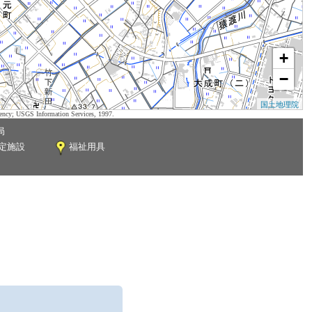
+
−
国土地理院
ency; USGS Information Services, 1997.
局
定施設
福祉用具