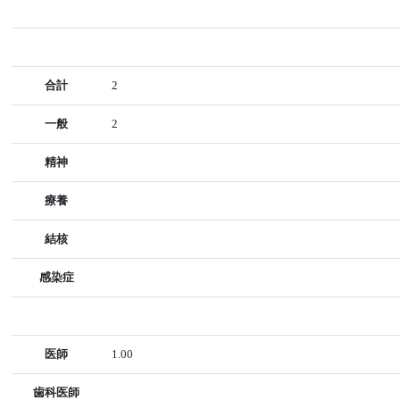
合計
2
一般
2
精神
療養
結核
感染症
医師
1.00
歯科医師