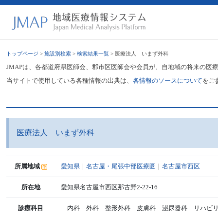
トップページ
>
施設別検索
>
検索結果一覧
> 医療法人 いまず外科
JMAPは、各都道府県医師会、郡市区医師会や会員が、自地域の将来の医
当サイトで使用している各種情報の出典は、
各情報のソースについて
をご
医療法人 いまず外科
所属地域
愛知県
｜
名古屋・尾張中部医療圏
｜
名古屋市西区
所在地
愛知県名古屋市西区那古野2-22-16
診療科目
内科 外科 整形外科 皮膚科 泌尿器科 リハビ