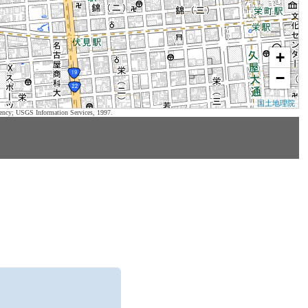
+
−
国土地理院
ency; USGS Information Services, 1997.