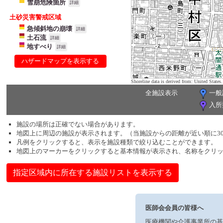
雪崩危険箇所
詳細
土砂災害警戒区域
急傾斜地の崩壊
詳細
土石流
詳細
地すべり
詳細
ハザードマップを表示する
Shoreline data is derived from: United Sta
全施設表示
一般
入所
施設の場所は正確でない場合があります。
地図上に周辺の施設が表示されます。（当施設からの距離が近い順に3
凡例をクリックすると、表示を施設種類で絞り込むことができます。
地図上のマーカーをクリックすると基本情報が表示され、名称をクリ
指定区域内に所在する施設リストを表示する
医師会会員の皆様へ
医療機関や介護事業所の基