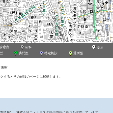
tes. National Imagery and Mapping Agency. "Vector Map Level 0 (VMAP0)." Bethesda, MD: Denver, CO: The Ag
診療所
歯科
薬局
型
訪問型
特定施設
通所型
0施設）
ックするとその施設のページに移動します。
本情報は、株式会社ウェルネスの提供情報に基づき作成しています。