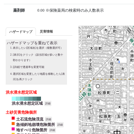
薬剤師
0.00 ※保険薬局の検索時のみ人数表示
災害情報
ハザードマップ
ハザードマップを重ねて表示
表示したい[区域名]を選択（複数選択可）
[表示]をクリック（該当区域が多いと数十
秒かかります）
[詳細]で透過率を変更可能
選択区域を変更したり地図を移動したら[表
示]を再クリック
洪水浸水想定区域
洪水浸水想定区域
詳細
土砂災害危険個所
土石流危険渓流
詳細
急傾斜地崩壊危険箇所
詳細
地すべり危険箇所
詳細