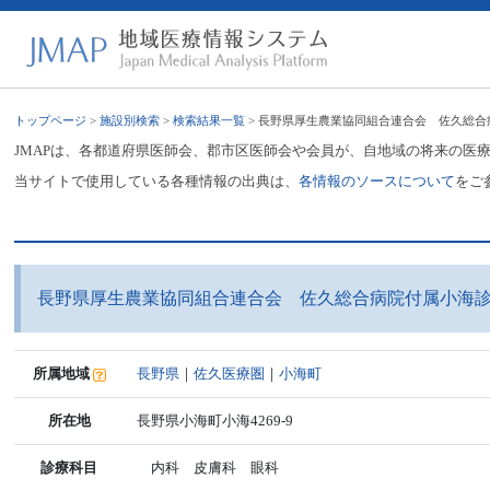
トップページ
>
施設別検索
>
検索結果一覧
> 長野県厚生農業協同組合連合会 佐久総
JMAPは、各都道府県医師会、郡市区医師会や会員が、自地域の将来の医
当サイトで使用している各種情報の出典は、
各情報のソースについて
をご
長野県厚生農業協同組合連合会 佐久総合病院付属小海
所属地域
長野県
｜
佐久医療圏
｜
小海町
所在地
長野県小海町小海4269-9
診療科目
内科 皮膚科 眼科