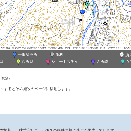
tes. National Imagery and Mapping Agency. "Vector Map Level 0 (VMAP0)." Bethesda, MD: Denver, CO: The Ag
一般診療所
歯科
薬
型
通所型
ショートステイ
入所型
ケ
0施設）
ックするとその施設のページに移動します。
本情報は、株式会社ウェルネスの提供情報に基づき作成しています。