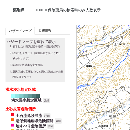
薬剤師
0.00 ※保険薬局の検索時のみ人数表示
災害情報
ハザードマップ
ハザードマップを重ねて表示
表示したい[区域名]を選択（複数選択可）
[表示]をクリック（該当区域が多いと数十
秒かかります）
[詳細]で透過率を変更可能
選択区域を変更したり地図を移動したら[表
示]を再クリック
洪水浸水想定区域
洪水浸水想定区域
詳細
土砂災害危険個所
土石流危険渓流
詳細
急傾斜地崩壊危険箇所
詳細
地すべり危険箇所
詳細