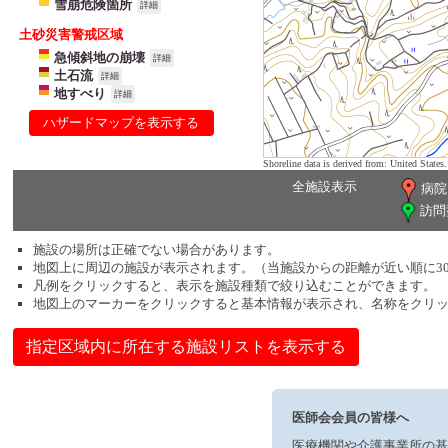
雪崩危険箇所
詳細
土砂災害警戒区域
急傾斜地の崩壊
詳細
土石流
詳細
地すべり
詳細
ハザードマップを表示する
Shoreline data is derived from: United Sta
全施設表示
病院
訪問
施設の場所は正確でない場合があります。
地図上に周辺の施設が表示されます。（当施設からの距離が近い順に3
凡例をクリックすると、表示を施設種類で絞り込むことができます。
地図上のマーカーをクリックすると基本情報が表示され、名称をクリ
指定区域内に所在する施設リストを表示する
医師会会員の皆様へ
医療機関や介護事業所の基