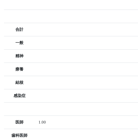
合計
一般
精神
療養
結核
感染症
医師
1.00
歯科医師