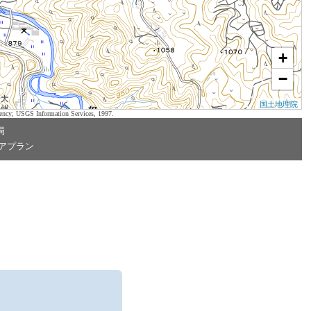
+
−
国土地理院
ency; USGS Information Services, 1997.
局
アプラン