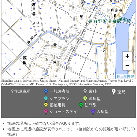
+
−
国土地理院
Shoreline data is derived from: United States. National Imagery and Mapping Agency. "Vector Map Level 0
(VMAP0)." Bethesda, MD: Denver, CO: The Agency; USGS Information Services, 1997.
全施設表示
一般診療所
歯科
薬局
ケアプラン
通所型
福祉用具
訪問型
ショートステイ
入所型
施設の場所は正確でない場合があります。
地図上に周辺の施設が表示されます。（当施設からの距離が近い順に30
施設）