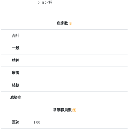
ーション科
病床数
合計
一般
精神
療養
結核
感染症
常勤職員数
医師
1.00