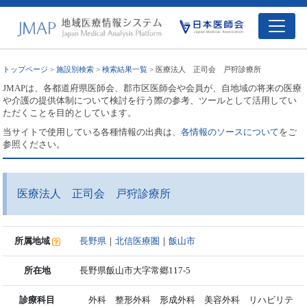
トップページ
>
施設別検索
>
検索結果一覧
> 医療法人 正司会 戸狩診療所
JMAPは、各都道府県医師会、郡市区医師会や会員が、自地域の将来の医療
や介護の提供体制について検討を行う際の参考、ツールとして活用してい
ただくことを目的としています。
当サイトで使用している各種情報の出典は、
各情報のソースについて
をご
参照ください。
医療法人 正司会 戸狩診療所
所属地域
長野県
｜
北信医療圏
｜
飯山市
所在地
長野県飯山市大字常郷117-5
診療科目
外科 整形外科 形成外科 美容外科 リハビリテ