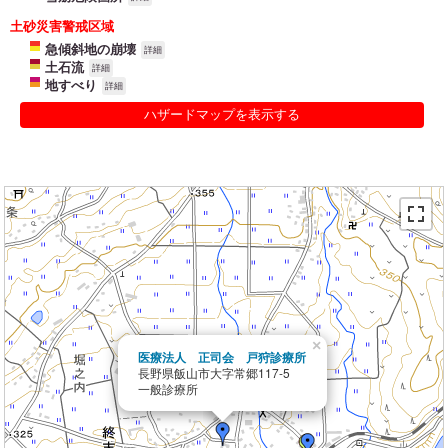
土砂災害警戒区域
急傾斜地の崩壊
詳細
土石流
詳細
地すべり
詳細
ハザードマップを表示する
×
医療法人 正司会 戸狩診療所
長野県飯山市大字常郷117-5
一般診療所