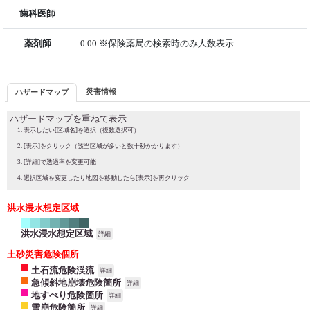
歯科医師
薬剤師
0.00 ※保険薬局の検索時のみ人数表示
災害情報
ハザードマップ
ハザードマップを重ねて表示
表示したい[区域名]を選択（複数選択可）
[表示]をクリック（該当区域が多いと数十秒かかります）
[詳細]で透過率を変更可能
選択区域を変更したり地図を移動したら[表示]を再クリック
洪水浸水想定区域
洪水浸水想定区域
詳細
土砂災害危険個所
土石流危険渓流
詳細
急傾斜地崩壊危険箇所
詳細
地すべり危険箇所
詳細
雪崩危険箇所
詳細