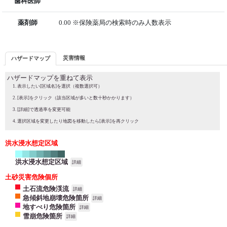
歯科医師
薬剤師
0.00 ※保険薬局の検索時のみ人数表示
災害情報
ハザードマップ
ハザードマップを重ねて表示
表示したい[区域名]を選択（複数選択可）
[表示]をクリック（該当区域が多いと数十秒かかります）
[詳細]で透過率を変更可能
選択区域を変更したり地図を移動したら[表示]を再クリック
洪水浸水想定区域
洪水浸水想定区域
詳細
土砂災害危険個所
土石流危険渓流
詳細
急傾斜地崩壊危険箇所
詳細
地すべり危険箇所
詳細
雪崩危険箇所
詳細