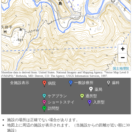
+
−
国土地理院
Shoreline data is derived from: United States. National Imagery and Mapping Agency. "Vector Map Level 0
(VMAP0)." Bethesda, MD: Denver, CO: The Agency; USGS Information Services, 1997.
全施設表示
一般診療所
歯科
病院
薬局
ケアプラン
通所型
ショートステイ
入所型
訪問型
施設の場所は正確でない場合があります。
地図上に周辺の施設が表示されます。（当施設からの距離が近い順に30
施設）