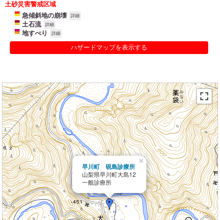
土砂災害警戒区域
急傾斜地の崩壊
詳細
土石流
詳細
地すべり
詳細
ハザードマップを表示する
×
早川町 硯島診療所
山梨県早川町大島12
一般診療所