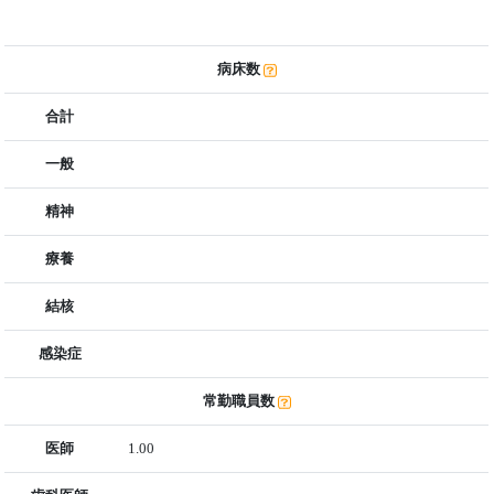
病床数
合計
一般
精神
療養
結核
感染症
常勤職員数
医師
1.00