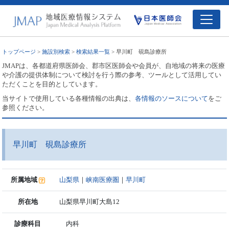
トップページ
>
施設別検索
>
検索結果一覧
> 早川町 硯島診療所
JMAPは、各都道府県医師会、郡市区医師会や会員が、自地域の将来の医療
や介護の提供体制について検討を行う際の参考、ツールとして活用してい
ただくことを目的としています。
当サイトで使用している各種情報の出典は、
各情報のソースについて
をご
参照ください。
早川町 硯島診療所
所属地域
山梨県
｜
峡南医療圏
｜
早川町
所在地
山梨県早川町大島12
診療科目
内科