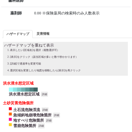
歯科医師
薬剤師
0.00 ※保険薬局の検索時のみ人数表示
災害情報
ハザードマップ
ハザードマップを重ねて表示
表示したい[区域名]を選択（複数選択可）
[表示]をクリック（該当区域が多いと数十秒かかります）
[詳細]で透過率を変更可能
選択区域を変更したり地図を移動したら[表示]を再クリック
洪水浸水想定区域
洪水浸水想定区域
詳細
土砂災害危険個所
土石流危険渓流
詳細
急傾斜地崩壊危険箇所
詳細
地すべり危険箇所
詳細
雪崩危険箇所
詳細