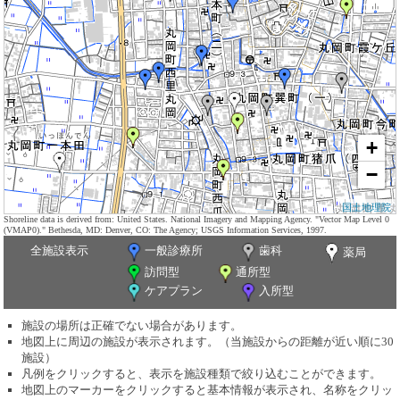
+
−
国土地理院
Shoreline data is derived from: United States. National Imagery and Mapping Agency. "Vector Map Level 0
(VMAP0)." Bethesda, MD: Denver, CO: The Agency; USGS Information Services, 1997.
全施設表示
一般診療所
歯科
薬局
訪問型
通所型
ケアプラン
入所型
施設の場所は正確でない場合があります。
地図上に周辺の施設が表示されます。（当施設からの距離が近い順に30
施設）
凡例をクリックすると、表示を施設種類で絞り込むことができます。
地図上のマーカーをクリックすると基本情報が表示され、名称をクリッ