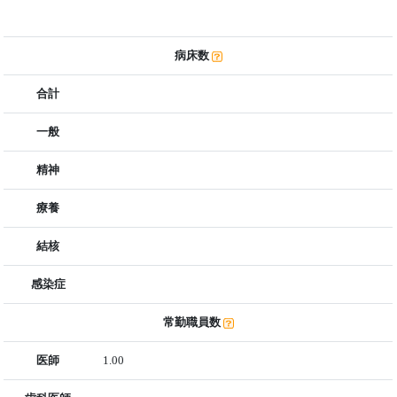
病床数
合計
一般
精神
療養
結核
感染症
常勤職員数
医師
1.00