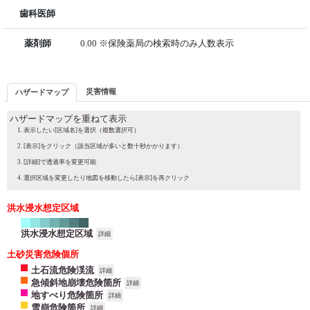
歯科医師
薬剤師
0.00 ※保険薬局の検索時のみ人数表示
災害情報
ハザードマップ
ハザードマップを重ねて表示
表示したい[区域名]を選択（複数選択可）
[表示]をクリック（該当区域が多いと数十秒かかります）
[詳細]で透過率を変更可能
選択区域を変更したり地図を移動したら[表示]を再クリック
洪水浸水想定区域
洪水浸水想定区域
詳細
土砂災害危険個所
土石流危険渓流
詳細
急傾斜地崩壊危険箇所
詳細
地すべり危険箇所
詳細
雪崩危険箇所
詳細