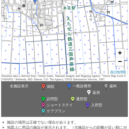
+
−
国土地理院
Shoreline data is derived from: United States. National Imagery and Mapping Agency. "Vector Map Level 0
(VMAP0)." Bethesda, MD: Denver, CO: The Agency; USGS Information Services, 1997.
全施設表示
一般診療所
歯科
病院
薬局
訪問型
通所型
ショートステイ
入所型
ケアプラン
施設の場所は正確でない場合があります。
地図上に周辺の施設が表示されます。（当施設からの距離が近い順に30