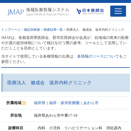
トップページ
>
施設別検索
>
検索結果一覧
> 医療法人 健成会 坂井内科クリニック
JMAPは、各都道府県医師会、郡市区医師会や会員が、自地域の将来の医療
や介護の提供体制について検討を行う際の参考、ツールとして活用してい
ただくことを目的としています。
当サイトで使用している各種情報の出典は、
各情報のソースについて
をご
参照ください。
医療法人 健成会 坂井内科クリニック
所属地域
福井県
｜
福井・坂井医療圏
｜
あわら市
所在地
福井県あわら市中番17-18
診療科目
内科 小児科 リハビリテーション科 消化器内