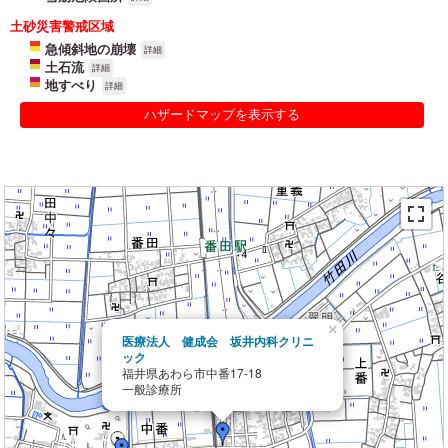
土砂災害警戒区域
急傾斜地の崩壊
詳細
土石流
詳細
地すべり
詳細
ハザードマップを表示する
×
医療法人 健成会 坂井内科クリニ
ック
福井県あわら市中番17-18
一般診療所