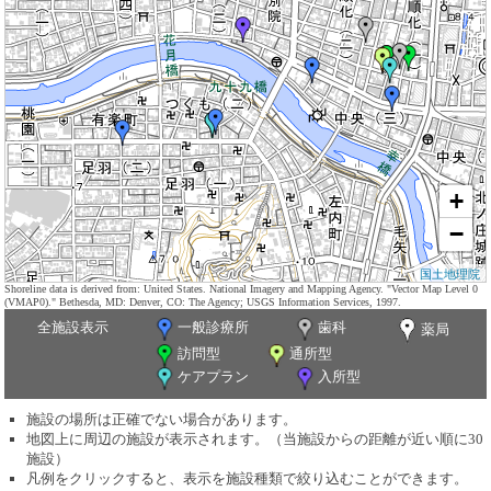
+
−
国土地理院
Shoreline data is derived from: United States. National Imagery and Mapping Agency. "Vector Map Level 0
(VMAP0)." Bethesda, MD: Denver, CO: The Agency; USGS Information Services, 1997.
全施設表示
一般診療所
歯科
薬局
訪問型
通所型
ケアプラン
入所型
施設の場所は正確でない場合があります。
地図上に周辺の施設が表示されます。（当施設からの距離が近い順に30
施設）
凡例をクリックすると、表示を施設種類で絞り込むことができます。