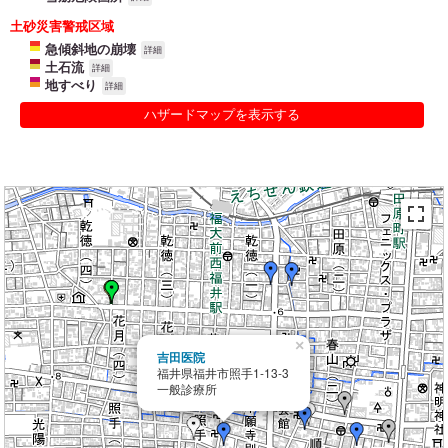
土砂災害警戒区域
急傾斜地の崩壊
詳細
土石流
詳細
地すべり
詳細
ハザードマップを表示する
×
吉田医院
福井県福井市照手1-13-3
一般診療所