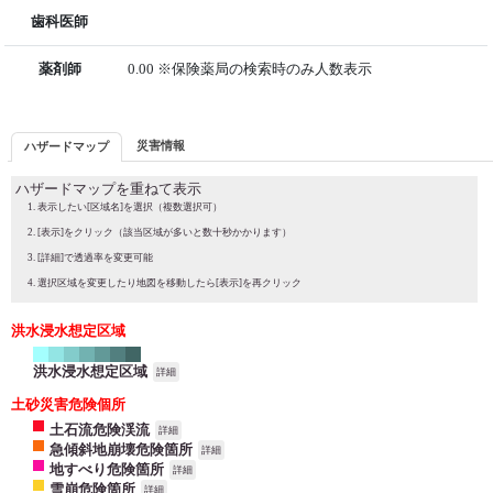
歯科医師
薬剤師
0.00 ※保険薬局の検索時のみ人数表示
災害情報
ハザードマップ
ハザードマップを重ねて表示
表示したい[区域名]を選択（複数選択可）
[表示]をクリック（該当区域が多いと数十秒かかります）
[詳細]で透過率を変更可能
選択区域を変更したり地図を移動したら[表示]を再クリック
洪水浸水想定区域
洪水浸水想定区域
詳細
土砂災害危険個所
土石流危険渓流
詳細
急傾斜地崩壊危険箇所
詳細
地すべり危険箇所
詳細
雪崩危険箇所
詳細