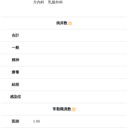
方内科 乳腺外科
病床数
合計
一般
精神
療養
結核
感染症
常勤職員数
医師
1.00